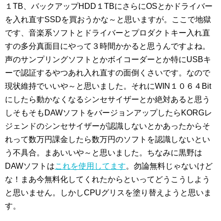
１TB、バックアップHDD１TBにさらにOSとかドライバー
を入れ直すSSDを買おうかな～と思いますが。ここで地獄
です、音楽系ソフトとドライバーとプロダクトキー入れ直
すの多分真面目にやって３時間かかると思うんですよね。
声のサンプリングソフトとかボイコーダーとか特にUSBキ
ーで認証するやつあれ入れ直すの面倒くさいです。なので
現状維持でいいや～と思いました。それにWIN１０６４Bit
にしたら動かなくなるシンセサイザーとか絶対あると思う
しそもそもDAWソフトをバージョンアップしたらKORGレ
ジェンドのシンセサイザーが認識しないとかあったからそ
れって数万円課金したら数万円のソフトを認識しないとい
う不具合。まあいいや～と思いました。ちなみに黒野は
DAWソフトは
これを使用してます
。勿論無料じゃないけど
な！まあ今無料化してくれたからといってどうこうしよう
と思いません。しかしCPUグリスを塗り替えようと思いま
す。