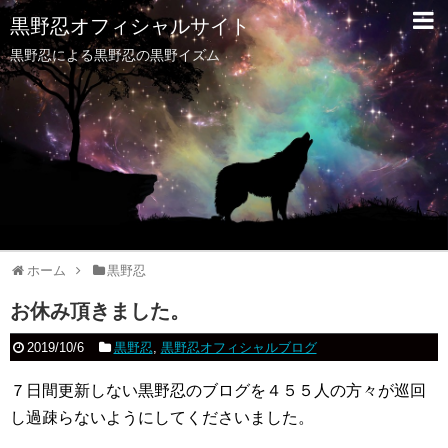
黒野忍オフィシャルサイト
黒野忍による黒野忍の黒野イズム
ホーム
黒野忍
お休み頂きました。
2019/10/6
黒野忍
,
黒野忍オフィシャルブログ
７日間更新しない黒野忍のブログを４５５人の方々が巡回
し過疎らないようにしてくださいました。