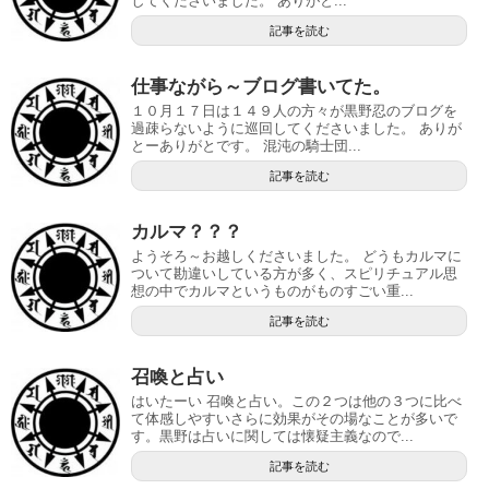
してくださいました。 ありがと...
記事を読む
仕事ながら～ブログ書いてた。
１０月１７日は１４９人の方々が黒野忍のブログを
過疎らないように巡回してくださいました。 ありが
とーありがとです。 混沌の騎士団...
記事を読む
カルマ？？？
ようそろ～お越しくださいました。 どうもカルマに
ついて勘違いしている方が多く、スピリチュアル思
想の中でカルマというものがものすごい重...
記事を読む
召喚と占い
はいたーい 召喚と占い。この２つは他の３つに比べ
て体感しやすいさらに効果がその場なことが多いで
す。黒野は占いに関しては懐疑主義なので...
記事を読む