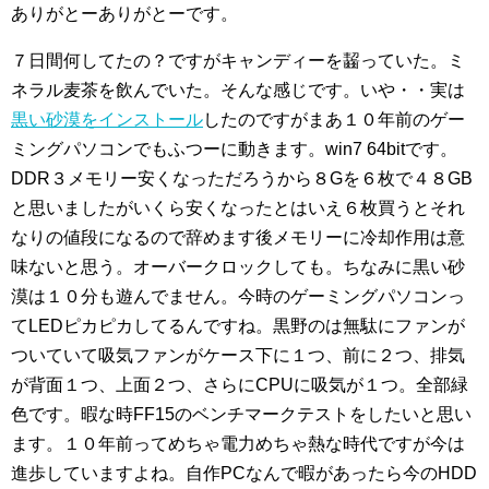
ありがとーありがとーです。
７日間何してたの？ですがキャンディーを齧っていた。ミ
ネラル麦茶を飲んでいた。そんな感じです。いや・・実は
黒い砂漠をインストール
したのですがまあ１０年前のゲー
ミングパソコンでもふつーに動きます。win7 64bitです。
DDR３メモリー安くなっただろうから８Gを６枚で４８GB
と思いましたがいくら安くなったとはいえ６枚買うとそれ
なりの値段になるので辞めます後メモリーに冷却作用は意
味ないと思う。オーバークロックしても。ちなみに黒い砂
漠は１０分も遊んでません。今時のゲーミングパソコンっ
てLEDピカピカしてるんですね。黒野のは無駄にファンが
ついていて吸気ファンがケース下に１つ、前に２つ、排気
が背面１つ、上面２つ、さらにCPUに吸気が１つ。全部緑
色です。暇な時FF15のベンチマークテストをしたいと思い
ます。１０年前ってめちゃ電力めちゃ熱な時代ですが今は
進歩していますよね。自作PCなんで暇があったら今のHDD