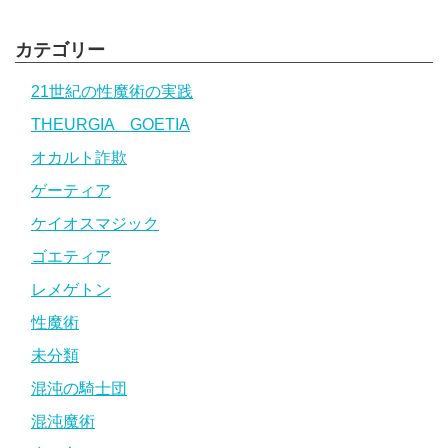
カテゴリー
21世紀の性魔術の実践
THEURGIA GOETIA
オカルト詐欺
ゲーティア
ケイオスマジック
ゴエティア
レメゲトン
性魔術
未分類
混沌の騎士団
混沌魔術