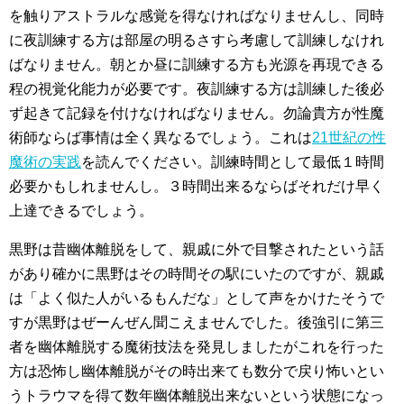
を触りアストラルな感覚を得なければなりませんし、同時
に夜訓練する方は部屋の明るさすら考慮して訓練しなけれ
ばなりません。朝とか昼に訓練する方も光源を再現できる
程の視覚化能力が必要です。夜訓練する方は訓練した後必
ず起きて記録を付けなければなりません。勿論貴方が性魔
術師ならば事情は全く異なるでしょう。これは
21世紀の性
魔術の実践
を読んでください。訓練時間として最低１時間
必要かもしれませんし。３時間出来るならばそれだけ早く
上達できるでしょう。
黒野は昔幽体離脱をして、親戚に外で目撃されたという話
があり確かに黒野はその時間その駅にいたのですが、親戚
は「よく似た人がいるもんだな」として声をかけたそうで
すが黒野はぜーんぜん聞こえませんでした。後強引に第三
者を幽体離脱する魔術技法を発見しましたがこれを行った
方は恐怖し幽体離脱がその時出来ても数分で戻り怖いとい
うトラウマを得て数年幽体離脱出来ないという状態になっ