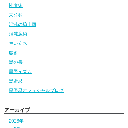
性魔術
未分類
混沌の騎士団
混沌魔術
生い立ち
魔術
黒の書
黒野イズム
黒野忍
黒野忍オフィシャルブログ
アーカイブ
2026年