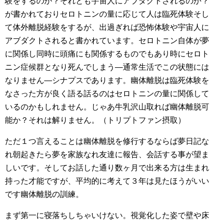
験をするのか？それとも宇宙人にアブダクトされるのか？
が書かれておりセロトニンの量に応じて人は臨死体験そし
て体外離脱経験をするが、出過ぎれば恐怖体験や宇宙人に
アブダクトされると書かれています。セロトニン自体が夢
に関係し同時に頭痛にも関係するものでもあり時にセロト
ニン症候群となり死んでしまう―通常生活でこの状態には
なりません―シナプスであります。幽体離脱は臨死体験を
なさった方が良く語る話るのはセロトニンの量に関係して
いるのかもしれません。じゃあ牛乳沢山取れば幽体離脱可
能か？それは解りません。（トリプトファン摂取）
ただ１つ言えることは幽体離脱を修行するならば夢日記な
れ朝起きたら夢を家族なれ友達に報告、会話する事が望ま
しいです。そしてお話した通り数ヶ月で出来る方は生まれ
持った才能ですが、平均的に考えて３年は見たほうがいい
です幽体離脱の訓練。
まず第一に寝落ちしちゃいけない。視覚化した姿で壁や床