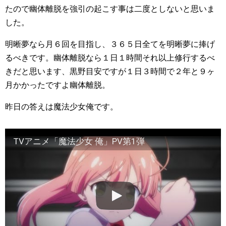
たので幽体離脱を強引の起こす事は二度としないと思いま
した。
明晰夢なら月６回を目指し、３６５日全てを明晰夢に捧げ
るべきです。幽体離脱なら１日１時間それ以上修行するべ
きだと思います、黒野目安ですが１日３時間で２年と９ヶ
月かかったですよ幽体離脱。
昨日の答えは魔法少女俺です。
TVアニメ「魔法少女 俺」PV第1弾