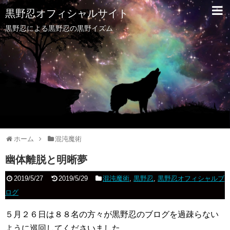
黒野忍オフィシャルサイト
黒野忍による黒野忍の黒野イズム
ホーム
混沌魔術
幽体離脱と明晰夢
2019/5/27
2019/5/29
混沌魔術
,
黒野忍
,
黒野忍オフィシャルブ
ログ
５月２６日は８８名の方々が黒野忍のブログを過疎らない
ように巡回してくださいました。