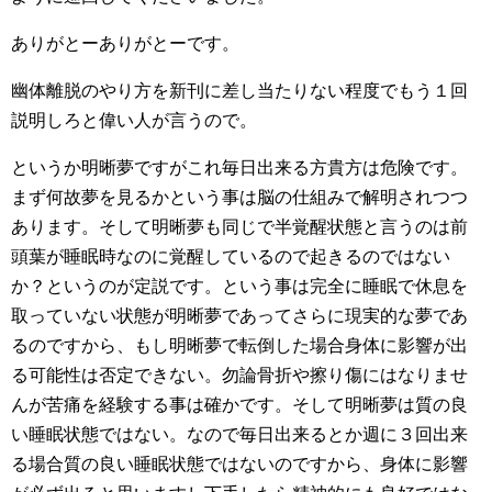
ありがとーありがとーです。
幽体離脱のやり方を新刊に差し当たりない程度でもう１回
説明しろと偉い人が言うので。
というか明晰夢ですがこれ毎日出来る方貴方は危険です。
まず何故夢を見るかという事は脳の仕組みで解明されつつ
あります。そして明晰夢も同じで半覚醒状態と言うのは前
頭葉が睡眠時なのに覚醒しているので起きるのではない
か？というのが定説です。という事は完全に睡眠で休息を
取っていない状態が明晰夢であってさらに現実的な夢であ
るのですから、もし明晰夢で転倒した場合身体に影響が出
る可能性は否定できない。勿論骨折や擦り傷にはなりませ
んが苦痛を経験する事は確かです。そして明晰夢は質の良
い睡眠状態ではない。なので毎日出来るとか週に３回出来
る場合質の良い睡眠状態ではないのですから、身体に影響