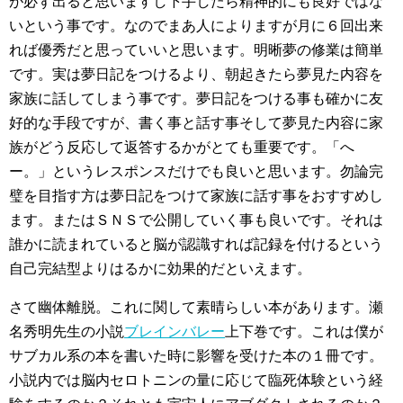
が必ず出ると思いますし下手したら精神的にも良好ではな
いという事です。なのでまあ人によりますが月に６回出来
れば優秀だと思っていいと思います。明晰夢の修業は簡単
です。実は夢日記をつけるより、朝起きたら夢見た内容を
家族に話してしまう事です。夢日記をつける事も確かに友
好的な手段ですが、書く事と話す事そして夢見た内容に家
族がどう反応して返答するかがとても重要です。「へ
ー。」というレスポンスだけでも良いと思います。勿論完
璧を目指す方は夢日記をつけて家族に話す事をおすすめし
ます。またはＳＮＳで公開していく事も良いです。それは
誰かに読まれていると脳が認識すれば記録を付けるという
自己完結型よりはるかに効果的だといえます。
さて幽体離脱。これに関して素晴らしい本があります。瀬
名秀明先生の小説
ブレインバレー
上下巻です。これは僕が
サブカル系の本を書いた時に影響を受けた本の１冊です。
小説内では脳内セロトニンの量に応じて臨死体験という経