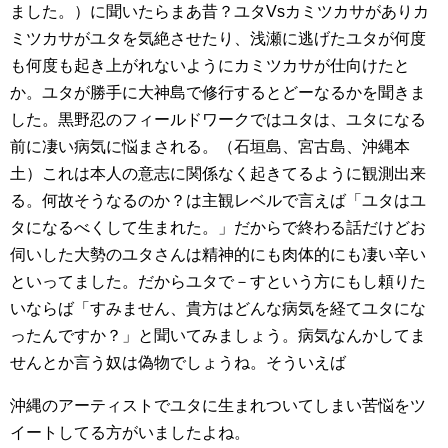
ました。）に聞いたらまあ昔？ユタVsカミツカサがありカ
ミツカサがユタを気絶させたり、浅瀬に逃げたユタが何度
も何度も起き上がれないようにカミツカサが仕向けたと
か。ユタが勝手に大神島で修行するとどーなるかを聞きま
した。黒野忍のフィールドワークではユタは、ユタになる
前に凄い病気に悩まされる。（石垣島、宮古島、沖縄本
土）これは本人の意志に関係なく起きてるように観測出来
る。何故そうなるのか？は主観レベルで言えば「ユタはユ
タになるべくして生まれた。」だからで終わる話だけどお
伺いした大勢のユタさんは精神的にも肉体的にも凄い辛い
といってました。だからユタで－すという方にもし頼りた
いならば「すみません、貴方はどんな病気を経てユタにな
ったんですか？」と聞いてみましょう。病気なんかしてま
せんとか言う奴は偽物でしょうね。そういえば
沖縄のアーティストでユタに生まれついてしまい苦悩をツ
イートしてる方がいましたよね。