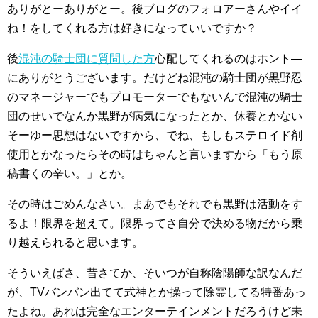
ありがとーありがとー。後ブログのフォロアーさんやイイ
ね！をしてくれる方は好きになっていいですか？
後
混沌の騎士団に質問した方
心配してくれるのはホント―
にありがとうございます。だけどね混沌の騎士団が黒野忍
のマネージャーでもプロモーターでもないんで混沌の騎士
団のせいでなんか黒野が病気になったとか、休養とかない
そーゆー思想はないですから、でね、もしもステロイド剤
使用とかなったらその時はちゃんと言いますから「もう原
稿書くの辛い。」とか。
その時はごめんなさい。まあでもそれでも黒野は活動をす
るよ！限界を超えて。限界ってさ自分で決める物だから乗
り越えられると思います。
そういえばさ、昔さてか、そいつが自称陰陽師な訳なんだ
が、TVバンバン出てて式神とか操って除霊してる特番あっ
たよね。あれは完全なエンターテインメントだろうけど未