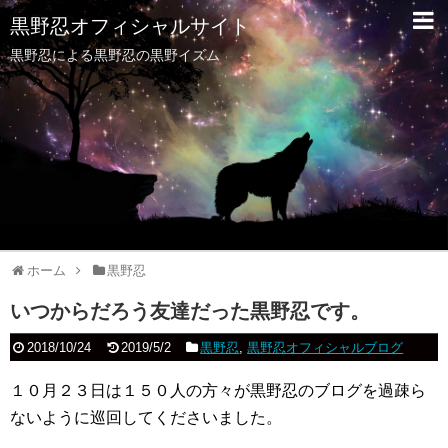
黒野忍オフィシャルサイト
黒野忍による黒野忍の黒野イズム
ホーム
黒野忍
いつからだろう友達だった黒野忍です。
2018/10/24
2019/5/2
黒野忍
,
黒野忍オフィシャルブログ
１０月２３日は１５０人の方々が黒野忍のブログを過疎ら
ないように巡回してくださいました。