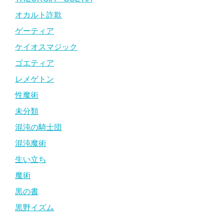
オカルト詐欺
ゲーティア
ケイオスマジック
ゴエティア
レメゲトン
性魔術
未分類
混沌の騎士団
混沌魔術
生い立ち
魔術
黒の書
黒野イズム