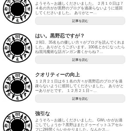
ようそろ～お越しくださいました。 ２月１０日は７
４名の方がが黒野のブログを過疎らないように巡回
してくださいました。 ありがとー...
記事を読む
はい。黒野忍ですが？
２9日、35名もの優しい方々がブログを読んでくれま
した。ありがとうございます。100名とかになったら
ね混沌魔術な話ガンガン書くからね？...
記事を読む
クオリティーの向上
１２月２１日は６１名の方々が黒野忍のブログを過
疎らないように巡回してくださいました。 ありがと
ーありがとです。 １２月２１日～...
記事を読む
強引な
ようそろ～お越しくださいました。 GWいかがお過
ごしでしょうか？黒野はまたドゥーイットユアセル
フに2時間くらいかかりました。なんかス...