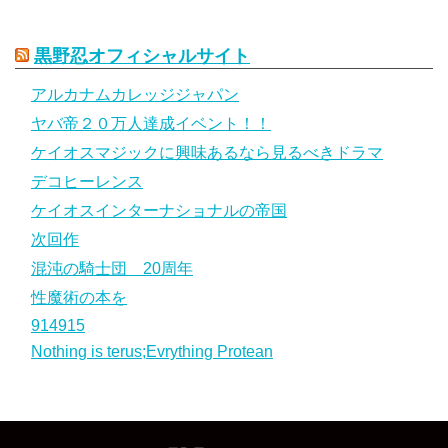
黒野忍オフィシャルサイト
アルカナムカレッジジャパン
ヤバ帝２０万人達成イベント！！
ケイオスマジックに興味あるなら見るべきドラマ
デコヒーレンス
ケイオスインターナショナルの帝国
次回作
混沌の騎士団 20周年
性魔術の本を
914915
Nothing is terus;Evrything Protean