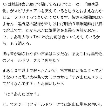
だに陰陽師言い続けて騙してるわけでこーゆー「頭兵器
化」がスピリチュアルを支えていると思うとおまえなんか
ビューフサリ！って言いたくなります。皆さん陰陽師はい
ません！黒野忍の記憶が正しければ明治３年陰陽師は法律
で廃止です。だから未だに陰陽師を名乗るお前がおかし
い。まあ過去散々TVに出たお前は色々やらかしているか
ら、もう消えろ。
後は皆が騙されやすい言葉はユタだな。まあこれは黒野忍
のフィールドワークえ？何年だ？
まあ１０年以上で解ったんだが、宮古島にいるユタってど
うなの？と思い大神島でカミツカサに「すみませんユタっ
てどうなんです？」とお伺いしたら
「は？あんたばか？」
と。でオジー（フィールドワークでは沢山伝承をお伺いし