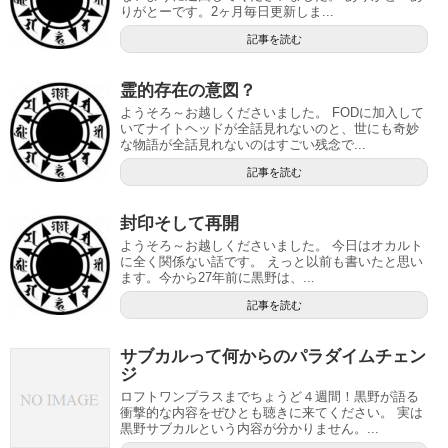
りがとーです。2ヶ月毎日更新しま...
記事を読む
霊的存在の意図？
ようそろ～お越しくださいました。 FODに加入して
いてナイトヘッドが全話見れないのと、世にも奇妙
な物語が全話見れないのはすごい残念で...
記事を読む
封印そして再開
ようそろ～お越しくださいました。 今日はオカルト
に全く関係ない話です。 えっと以前も書いたと思い
ます。今から27年前に黒野は、...
記事を読む
サブカルって何からのパラダイムチェン
ジ
ロフトワンプラスまでちょうど４週間！黒野が語る
衝撃的な内容をぜひとも聴きに来てください。 実は
黒野サブカルという内容が分かりません。...