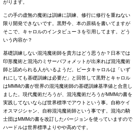
がります。
この手の虚無の魔術は訓練に訓練、修行に修行を重ねない
限り開発できないです。黒野今、本の原稿を書いてますが
そこで、キャロルのインタビュー３を引用してます。どう
いう内容か？
基礎訓練しない混沌魔術師を貴方はどう思うか？日本では
印形魔術と混沌のミサーバフォメットが出来れば混沌魔術
師と認められる人がいるようだ。ピータキャロルは「いず
れにしても基礎訓練は必要だ」と回答して黒野とキャロル
はMMMの書が世界の混沌魔術師の基礎訓練基準値と合意し
ました。現代魔術だろうが、混沌魔術だろうがMMMの書を
実践してないならば世界標準でアウトという事。自称ケイ
オスマジシャン、自称混沌魔術師という事です。混沌の騎
士団はMMMの書を改訂したバージョンを使っていますので
ハードルは世界標準よりやや高めです。