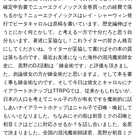
確定申告書でニューエクイノックス全巻買ったの経費で落
ちるかな？ニューエクイノックスはレイ・シャーウィン発
行でピータキャロルは原稿を書いています。歴史編伸ばそ
うとにかく何とかして。と考える一方で十分だろと思う自
分もいます。著述に妥協なし！これライターの皆さん格言
にしてくださいね。ライターが妥協して書けばその本の質
は落ちるのです。最近お友達になった海外の混沌魔術師女
史に、黒野のDJ活動は「錬金術です」と評価を頂きまし
た。勿論彼女の方が錬金術だと思いますよ。そして本を書
く事も錬金術なのです。そして今日は彼女とキャロルにナ
イアラートホテップはTTRPGでは、従来かもしれないが、
日本の人口を考えてニャル子の方が有名ですを魔術的に話
しあいナイアラートホテップはニャル子で召喚・喚起して
もいいとなりました。ちなみにその前は初音ミクの召喚と
初音ミクはどこに対応させるか？を話し合いました。金星
で決まりました。全国の混沌魔術師諸君、黒野が初音ミク