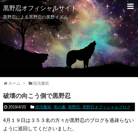
黒野忍オフィシャルサイト
黒野忍による黒野忍の黒野イズム
ホーム
混沌魔術
破壊の向こう側で黒野忍
2019/4/20
混沌魔術
,
黒の書
,
黒野忍
,
黒野忍オフィシャルブログ
4月１９日は３５３名の方々が黒野忍のブログを過疎らない
ように巡回してくださいました。