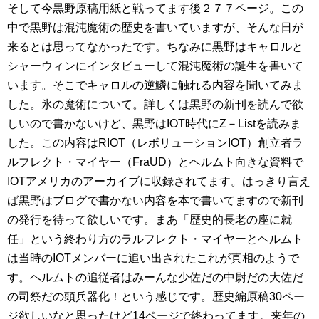
そして今黒野原稿用紙と戦ってます後２７７ページ。この
中で黒野は混沌魔術の歴史を書いていますが、そんな日が
来るとは思ってなかったです。ちなみに黒野はキャロルと
シャーウィンにインタビューして混沌魔術の誕生を書いて
います。そこでキャロルの逆鱗に触れる内容を聞いてみま
した。氷の魔術について。詳しくは黒野の新刊を読んで欲
しいので書かないけど、黒野はIOT時代にZ－Listを読みま
した。この内容はRIOT（レボリューションIOT）創立者ラ
ルフレクト・マイヤー（FraUD）とヘルムト向きな資料で
IOTアメリカのアーカイブに収録されてます。はっきり言え
ば黒野はブログで書かない内容を本で書いてますので新刊
の発行を待って欲しいです。まあ「歴史的長老の座に就
任」という終わり方のラルフレクト・マイヤーとヘルムト
は当時のIOTメンバーに追い出されたこれが真相のようで
す。ヘルムトの追従者はみーんな少佐だの中尉だの大佐だ
の司祭だの頭兵器化！という感じです。歴史編原稿30ペー
ジ欲しいなと思ったけど14ページで終わってます。来年の