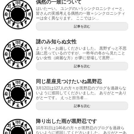
偶然の一致について
はいたーい。 ユングのいうシンクロニシティーと、
皆さんの実感考える偶然の一致＝シンクロニシティ
ーは全く異なります。 ここではシ...
記事を読む
謎のみ知らぬ女性
ようそろ～お越しくださいました。 黒野ずっと不思
議に思っているのですが、一昨年の冬から見たこと
ない女性（綺麗な方）が夢に登場して黒野...
記事を読む
同じ星座見つけたいね黒野忍
3月12日は127人の方々が黒野忍のブログを過疎らな
いように巡回してくださいました。 ありがとーあり
がとーです。 えっと担当者...
記事を読む
降り出した雨が黒野忍です
10月31日は146名の方々が黒野忍のブログを過疎ら
ないように巡回してくださいました。 ありがとーあ