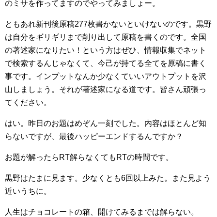
のミサを作ってますのでやってみましょー。
ともあれ新刊後原稿277枚書かないといけないのです。黒野
は自分をギリギリまで削り出して原稿を書くのです。全国
の著述家になりたい！という方はぜひ、情報収集でネット
で検索するんじゃなくて、今己が持てる全てを原稿に書く
事です。インプットなんか少なくていいアウトプットを沢
山しましょう。それが著述家になる道です。皆さん頑張っ
てください。
はい。昨日のお題はめぞん一刻でした。内容はほとんど知
らないですが、最後ハッピーエンドするんですか？
お題が解ったらRT解らなくてもRTの時間です。
黒野はたまに見ます。少なくとも6回以上みた。また見よう
近いうちに。
人生はチョコレートの箱、開けてみるまでは解らない。