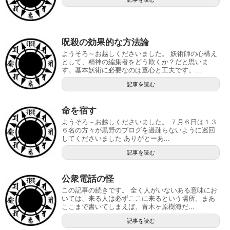
呪殺の効果的な方法論
ようそろ～お越しくださいました。 妖術師の心構え
として、精神の編集者をどう欺くか？だと思いま
す。基本妖術に必要なのは童心と工夫です。...
記事を読む
命を宿す
ようそろ～お越しくださいました。 ７月６日は１３
６名の方々が黒野のブログを過疎らないように巡回
してくださいました ありがとーあ...
記事を読む
公衆電話の怪
この記事の続きです。 全く人がいないある意味にお
いては、来る人は必ずここに来るという場所。まあ
ここまで書いてしまえば、青木ヶ原樹海だ...
記事を読む