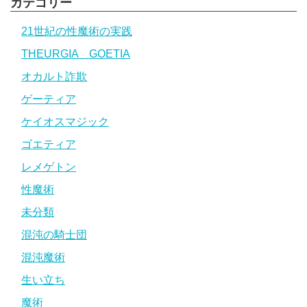
カテゴリー
21世紀の性魔術の実践
THEURGIA GOETIA
オカルト詐欺
ゲーティア
ケイオスマジック
ゴエティア
レメゲトン
性魔術
未分類
混沌の騎士団
混沌魔術
生い立ち
魔術