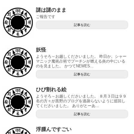
謎は謎のまま
ご報告です
記事を読む
妖怪
ようそろ～お越しくださいました。 昨日か。シャー
マニック魔術占術でプーチンが燃える炎の中にいる
のを見ました。 かつてNEMES...
記事を読む
ひび割れる絵
ようそろ～お越しくださいました。 ８月３日は９９
名の方々が黒野のブログを過疎らないように巡回し
てくださいました。 ありがとーあ...
記事を読む
浮腫んですごい