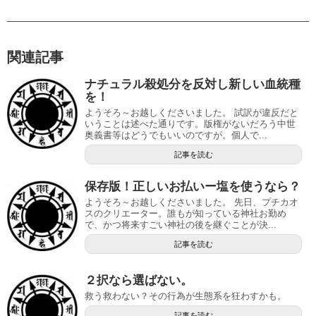
関連記事
ナチュラル殺処分を反対し新しい血統種
を！
ようそろ～お越しくださいました。 試訳が違反だと
いうことは述べた通りです。版権がないだろう中世
奥義書等はどうでもいいのですが。個人で...
記事を読む
保存版！正しいお払いー塩を使うなら？
ようそろ～お越しくださいました。 先日、プチカオ
スのクリエーター。誰もが知っている神社お勤め
で、かつ将来すごい神社の後を継ぐことが決...
記事を読む
２択なら選ばない。
救う救わない？その行為が生態系を狂わすかも。
記事を読む