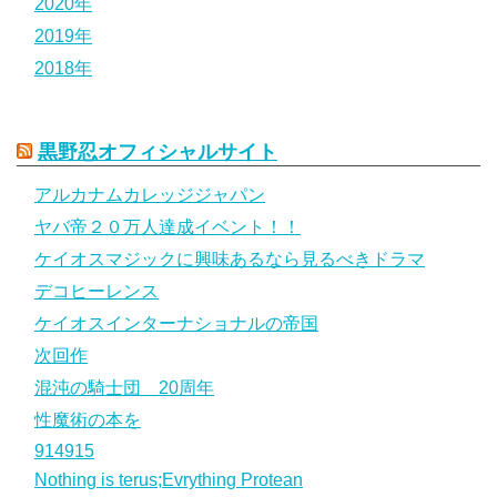
2020年
2019年
2018年
黒野忍オフィシャルサイト
アルカナムカレッジジャパン
ヤバ帝２０万人達成イベント！！
ケイオスマジックに興味あるなら見るべきドラマ
デコヒーレンス
ケイオスインターナショナルの帝国
次回作
混沌の騎士団 20周年
性魔術の本を
914915
Nothing is terus;Evrything Protean