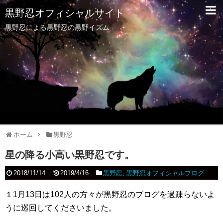
黒野忍オフィシャルサイト
黒野忍による黒野忍の黒野イズム
ホーム
黒野忍
星の降る小高い黒野忍です。
2018/11/14
2019/4/16
黒野忍
,
黒野忍オフィシャルブログ
１1月13日は102人の方々が黒野忍のブログを過疎らないよ
うに巡回してくださいました。