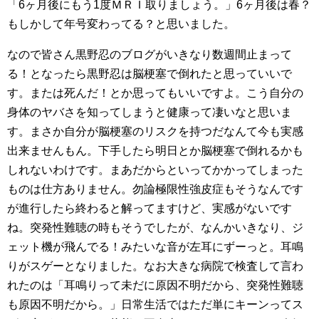
「6ヶ月後にもう1度ＭＲＩ取りましょう。」6ヶ月後は春？
もしかして年号変わってる？と思いました。
なので皆さん黒野忍のブログがいきなり数週間止まって
る！となったら黒野忍は脳梗塞で倒れたと思っていいで
す。または死んだ！とか思ってもいいですよ。こう自分の
身体のヤバさを知ってしまうと健康って凄いなと思いま
す。まさか自分が脳梗塞のリスクを持つだなんて今も実感
出来ませんもん。下手したら明日とか脳梗塞で倒れるかも
しれないわけです。まあだからといってかかってしまった
ものは仕方ありません。勿論極限性強皮症もそうなんです
が進行したら終わると解ってますけど、実感がないです
ね。突発性難聴の時もそうでしたが、なんかいきなり、ジ
ェット機が飛んでる！みたいな音が左耳にずーっと。耳鳴
りがスゲーとなりました。なお大きな病院で検査して言わ
れたのは「耳鳴りって未だに原因不明だから、突発性難聴
も原因不明だから。」日常生活ではただ単にキーンってス