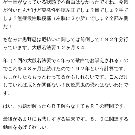
ゲー音がなっている状態で不自由はなかったですね。今気
が付いたんだけど突発性難聴左耳でしょ？目でしょ？手で
しょ？無症候性脳梗塞（左脳に２か所）でしょ？全部左側
だ！
ちなみに黒野忍は厄払いに関しては前倒しで１９２年分行
っています。大般若法要１２ヶ月Ｘ４
年（１回の大般若法要で４年って敬白でお唱えされる）の
でこれを４８ヶ月は続けたので１９２年という計算です。
もしかしたらもっと行ってるかもしれないです。こんだけ
していれば厄とか関係ない！疾疫悪鬼の恐れはないわけで
す。
はい。お題が解ったらＲＴ解らなくてもＲＴの時間です。
最後があまりにも悲しすぎる結末です。８、０に関連する
動画をあげて欲しい。