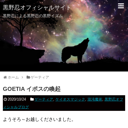
黒野忍オフィシャルサイト
黒野忍による黒野忍の黒野イズム
ホーム
ゲーティア
GOETIA イポスの喚起
2020/10/24
ゲーティア
,
ケイオスマジック
,
混沌魔術
,
黒野忍オフ
ィシャルブログ
ようそろ～お越しくださいました。