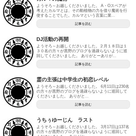
ようそろ～お越しくださいました。 A・Oスペアが
考えたカルマとは、その動植物の力を借り魔術を行
使することでした。カルマという言葉に業...
記事を読む
DJ活動の再開
ようそろ～お越しくださいました。２月１８日は１
３０名の方々が黒野のブログを過疎らないように巡
回してくださいました。 ありがとーありが...
記事を読む
霊の主張は中学生の初恋レベル
ようそろ～お越しくださいました。 6月11日は230名
の方々が黒野のブログを過疎らないように巡回して
くださいました。 ありがと...
記事を読む
うちぅゆーじん ラスト
ようそろ～お越しくださいました。 3月17日は137名
の方々が黒野のブログを過疎らないように巡回して