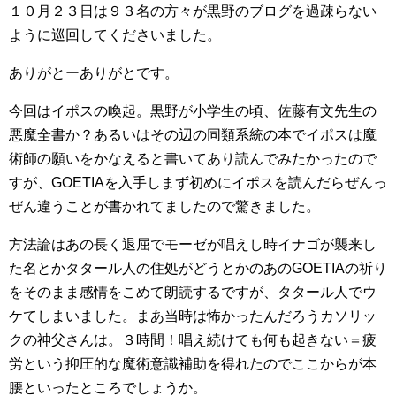
１０月２３日は９３名の方々が黒野のブログを過疎らない
ように巡回してくださいました。
ありがとーありがとです。
今回はイポスの喚起。黒野が小学生の頃、佐藤有文先生の
悪魔全書か？あるいはその辺の同類系統の本でイポスは魔
術師の願いをかなえると書いてあり読んでみたかったので
すが、GOETIAを入手しまず初めにイポスを読んだらぜんっ
ぜん違うことが書かれてましたので驚きました。
方法論はあの長く退屈でモーゼが唱えし時イナゴが襲来し
た名とかタタール人の住処がどうとかのあのGOETIAの祈り
をそのまま感情をこめて朗読するですが、タタール人でウ
ケてしまいました。まあ当時は怖かったんだろうカソリッ
クの神父さんは。３時間！唱え続けても何も起きない＝疲
労という抑圧的な魔術意識補助を得れたのでここからが本
腰といったところでしょうか。