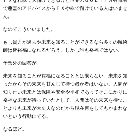
ＦＸなれ株で大儲けできるけど世界のＧＯＥＴＩＡ有識者
で悪霊のアドバイスからＦＸや株で儲けている人はいませ
ん。
なのでこういいました。
もし貴方が過去や未来を知ることができるなら多くの魔術
師は皆裕福になれるだろう。しかし誰も裕福ではない。
予想外の回答が。
未来を知ることが裕福になることとは限らない。未来を知
ったからその未来を甘んじて待つ愚か者はいない。人間が
知りたい未来とは保障や安全や平和であってそこにかりに
裕福な未来が待っていたとして、人間はその未来を待つこ
とよりも未来が大丈夫なのだから現在何をしてもかまわな
いという行動にでる。
なるほど。