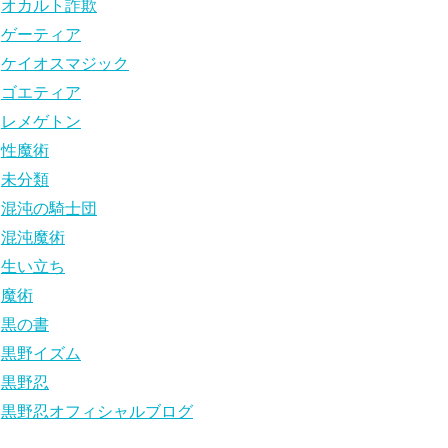
オカルト詐欺
ゲーティア
ケイオスマジック
ゴエティア
レメゲトン
性魔術
未分類
混沌の騎士団
混沌魔術
生い立ち
魔術
黒の書
黒野イズム
黒野忍
黒野忍オフィシャルブログ