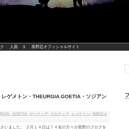
ク
人面 ３
黒野忍オフィシャルサイト
ゲメトン・THEURGIA GOETIA・ソジアン
RGIA GOETIA
,
ゲーティア
,
ゴエティア
,
レメゲトン
,
黒野忍オ
さいました。 ２月１４日は７４名の方々が黒野のブログを