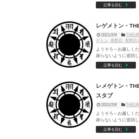
記事を読む
レゲメトン・THE
2021/2/9
THEU
ゲトン
,
黒野忍
,
黒野忍
ようそろ～お越しくだ
疎らないように巡回して
記事を読む
レメゲトン・THE
スタブ
2021/2/8
THEU
ようそろ～お越しくだ
疎らないように巡回して
記事を読む