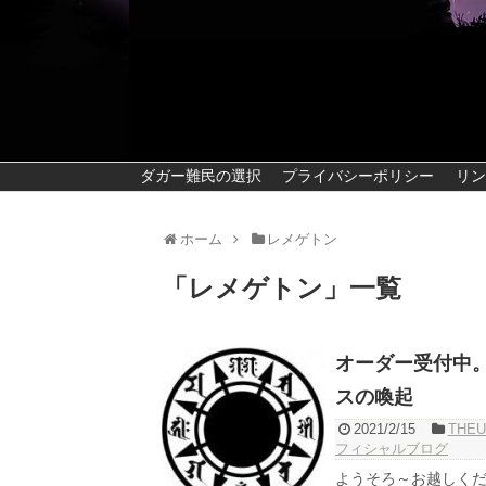
ダガー難民の選択
プライバシーポリシー
リン
ホーム
レメゲトン
「
レメゲトン
」
一覧
オーダー受付中。レ
スの喚起
2021/2/15
THEU
フィシャルブログ
ようそろ～お越しくだ