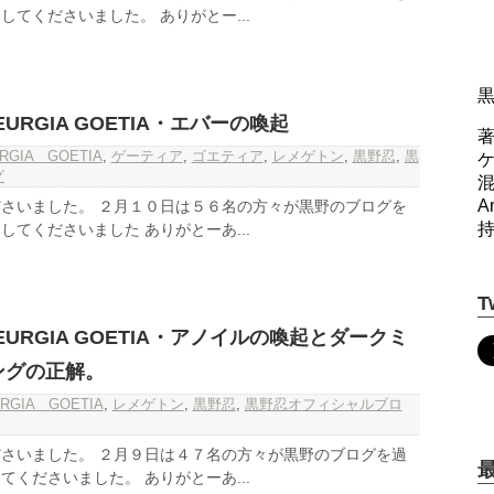
てくださいました。 ありがとー...
URGIA GOETIA・エバーの喚起
著
RGIA GOETIA
,
ゲーティア
,
ゴエティア
,
レメゲトン
,
黒野忍
,
黒
グ
A
さいました。 ２月１０日は５６名の方々が黒野のブログを
てくださいました ありがとーあ...
T
URGIA GOETIA・アノイルの喚起とダークミ
ングの正解。
RGIA GOETIA
,
レメゲトン
,
黒野忍
,
黒野忍オフィシャルブロ
さいました。 ２月９日は４７名の方々が黒野のブログを過
くださいました。 ありがとーあ...