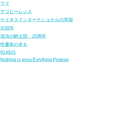
ラマ
デコヒーレンス
ケイオスインターナショナルの帝国
次回作
混沌の騎士団 20周年
性魔術の本を
914915
Nothing is terus;Evrything Protean