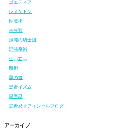
ゴエティア
レメゲトン
性魔術
未分類
混沌の騎士団
混沌魔術
生い立ち
魔術
黒の書
黒野イズム
黒野忍
黒野忍オフィシャルブログ
アーカイブ