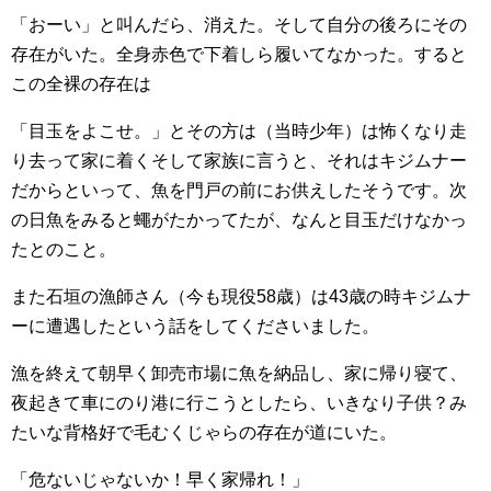
「おーい」と叫んだら、消えた。そして自分の後ろにその
存在がいた。全身赤色で下着しら履いてなかった。すると
この全裸の存在は
「目玉をよこせ。」とその方は（当時少年）は怖くなり走
り去って家に着くそして家族に言うと、それはキジムナー
だからといって、魚を門戸の前にお供えしたそうです。次
の日魚をみると蠅がたかってたが、なんと目玉だけなかっ
たとのこと。
また石垣の漁師さん（今も現役58歳）は43歳の時キジムナ
ーに遭遇したという話をしてくださいました。
漁を終えて朝早く卸売市場に魚を納品し、家に帰り寝て、
夜起きて車にのり港に行こうとしたら、いきなり子供？み
たいな背格好で毛むくじゃらの存在が道にいた。
「危ないじゃないか！早く家帰れ！」