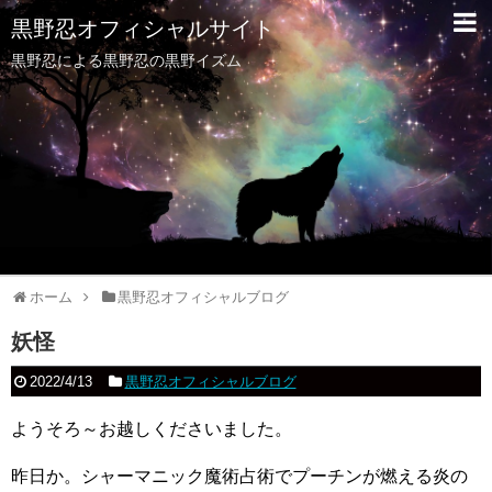
黒野忍オフィシャルサイト
黒野忍による黒野忍の黒野イズム
ホーム
黒野忍オフィシャルブログ
妖怪
2022/4/13
黒野忍オフィシャルブログ
ようそろ～お越しくださいました。
昨日か。シャーマニック魔術占術でプーチンが燃える炎の