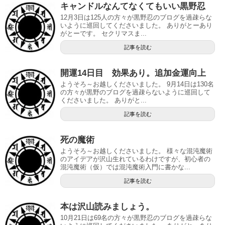
キャンドルなんてなくてもいい黒野忍
12月3日は125人の方々が黒野忍のブログを過疎らな
いように巡回してくださいました。 ありがとーあり
がとーです。 セクリマスま...
記事を読む
開運14日目 効果あり。追加金運向上
ようそろ～お越しくださいました。 9月14日は130名
の方々が黒野のブログを過疎らないように巡回して
くださいました。 ありがと...
記事を読む
死の魔術
ようそろ～お越しくださいました。 様々な混沌魔術
のアイデアが沢山生れているわけですが、初心者の
混沌魔術（仮）では混沌魔術入門に書かな...
記事を読む
本は沢山読みましょう。
10月21日は69名の方々が黒野忍のブログを過疎らな