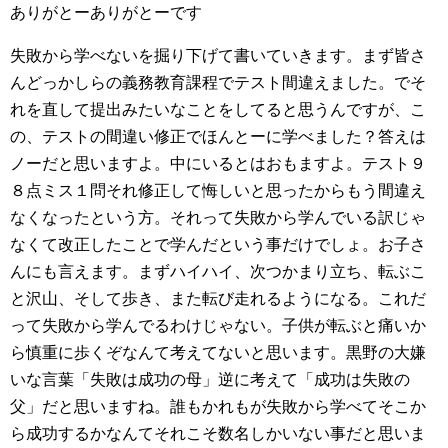
ありがとーありがとーです
失敗から学べないを掘り下げて書いていきます。まず皆さ
んどっかしらの義務教育課程でテスト間違えました。でそ
れを直して提出みたいなことをしてると思うんですが、こ
の、テストの間違い修正でほんとーに学べました？答えは
ノーだと思いますよ。中にいるとはおもますよ。テスト９
８点ミス１問それ修正して悔しいと思ったからもう間違え
なくなったという方。それって失敗から学んでいる訳じゃ
なくて改正したことで学んだという事だけでしょ。お子さ
んにも言えます。まずハイハイ、次つかまり立ち、転ぶこ
と沢山、そして歩き、また転び走れるようになる。これだ
って失敗から学んでるわけじゃない。子供が転ぶと痛いか
ら慎重に歩くぞなんて考えてないと思います。黒野の大嫌
いな言葉「失敗は成功の母」逆に考えて「成功は失敗の
父」だと思いますね。誰もかれもが失敗から学べてそこか
ら成功するかなんてそれこそ数名しかいない事だと思いま