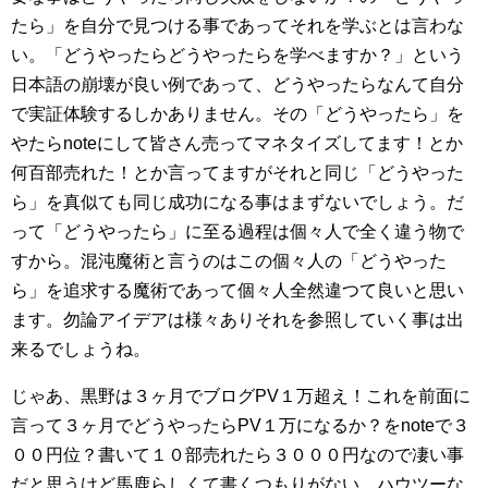
たら」を自分で見つける事であってそれを学ぶとは言わな
い。「どうやったらどうやったらを学べますか？」という
日本語の崩壊が良い例であって、どうやったらなんて自分
で実証体験するしかありません。その「どうやったら」を
やたらnoteにして皆さん売ってマネタイズしてます！とか
何百部売れた！とか言ってますがそれと同じ「どうやった
ら」を真似ても同じ成功になる事はまずないでしょう。だ
って「どうやったら」に至る過程は個々人で全く違う物で
すから。混沌魔術と言うのはこの個々人の「どうやった
ら」を追求する魔術であって個々人全然違つて良いと思い
ます。勿論アイデアは様々ありそれを参照していく事は出
来るでしょうね。
じゃあ、黒野は３ヶ月でブログPV１万超え！これを前面に
言って３ヶ月でどうやったらPV１万になるか？をnoteで３
００円位？書いて１０部売れたら３０００円なので凄い事
だと思うけど馬鹿らしくて書くつもりがない。ハウツーな