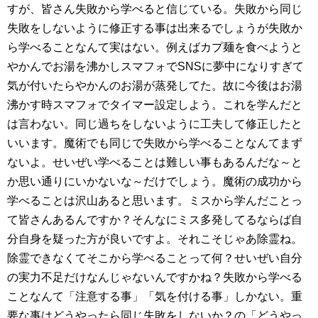
すが、皆さん失敗から学べると信じている。失敗から同じ
失敗をしないように修正する事は出来るでしょうが失敗か
ら学べることなんて実はない。例えばカプ麺を食べようと
やかんでお湯を沸かしスマフォでSNSに夢中になりすぎて
気が付いたらやかんのお湯が蒸発してた。故に今後はお湯
沸かす時スマフォでタイマー設定しよう。これを学んだと
は言わない。同じ過ちをしないように工夫して修正したと
いいます。魔術でも同じで失敗から学べることなんてまず
ないよ。せいぜい学べることは難しい事もあるんだな～と
か思い通りにいかないな～だけでしょう。魔術の成功から
学べることは沢山あると思います。ミスから学んだことっ
て皆さんあるんですか？そんなにミス多発してるならば自
分自身を疑った方が良いですよ。それこそじゃあ除霊ね。
除霊できなくてそこから学べることって何？せいぜい自分
の実力不足だけなんじゃないんですかね？失敗から学べる
ことなんて「注意する事」「気を付ける事」しかない。重
要な事はどうやったら同じ失敗をしないか？の「どうやっ