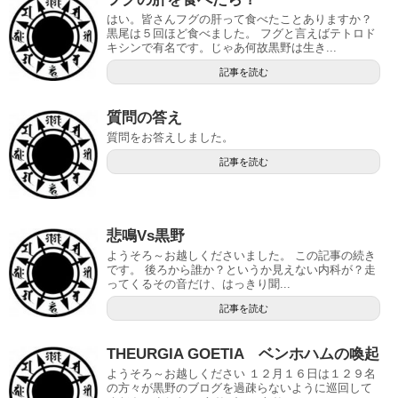
はい。皆さんフグの肝って食べたことありますか？
黒尾は５回ほど食べました。 フグと言えばテトロド
キシンで有名です。じゃあ何故黒野は生き...
記事を読む
質問の答え
質問をお答えしました。
記事を読む
悲鳴Vs黒野
ようそろ～お越しくださいました。 この記事の続き
です。 後ろから誰か？というか見えない内科が？走
ってくるその音だけ、はっきり聞...
記事を読む
THEURGIA GOETIA ベンホハムの喚起
ようそろ～お越しください １２月１６日は１２９名
の方々が黒野のブログを過疎らないように巡回して