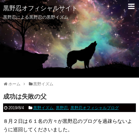
黒野忍オフィシャルサイト
黒野忍による黒野忍の黒野イズム
ホーム
黒野イズム
成功は失敗の父
2019/8/4
黒野イズム
,
黒野忍
,
黒野忍オフィシャルブログ
８月２日は６１名の方々が黒野忍のブログを過疎らないよ
うに巡回してくださいました。