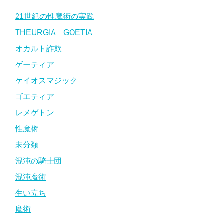
21世紀の性魔術の実践
THEURGIA GOETIA
オカルト詐欺
ゲーティア
ケイオスマジック
ゴエティア
レメゲトン
性魔術
未分類
混沌の騎士団
混沌魔術
生い立ち
魔術