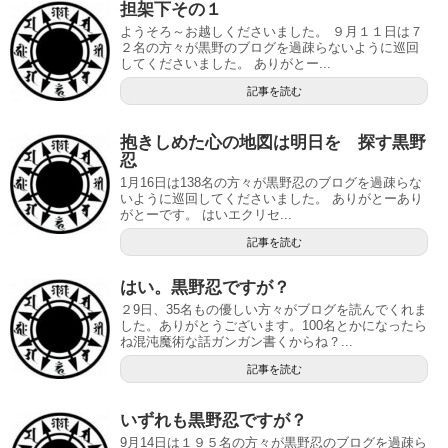
担架下その１
ようそろ～お越しくださいました。 ９月１１日は７
２名の方々が黒野のブログを過疎らないように巡回
してくださいました。 ありがとー...
記事を読む
抱きしめた心の地図は明日を 探す黒野
忍
1月16日は138名の方々が黒野忍のブログを過疎らな
いように巡回してくださいました。 ありがとーあり
がとーです。 はいエクリセ...
記事を読む
はい。黒野忍ですが？
２9日、35名もの優しい方々がブログを読んでくれま
した。ありがとうございます。100名とかになったら
ね混沌魔術な話ガンガン書くからね？...
記事を読む
いずれも黒野忍ですが？
9月14日は１９５名の方々が黒野忍のブログを過疎ら