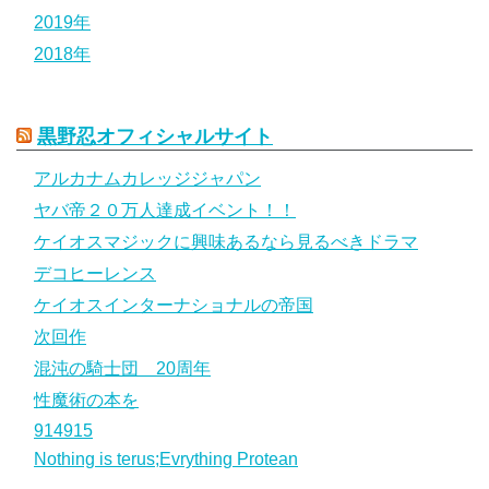
2019年
2018年
黒野忍オフィシャルサイト
アルカナムカレッジジャパン
ヤバ帝２０万人達成イベント！！
ケイオスマジックに興味あるなら見るべきドラマ
デコヒーレンス
ケイオスインターナショナルの帝国
次回作
混沌の騎士団 20周年
性魔術の本を
914915
Nothing is terus;Evrything Protean