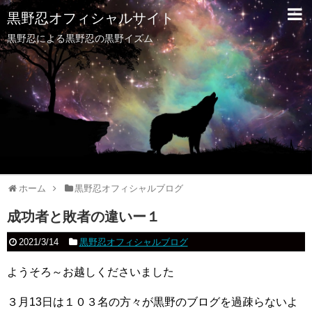
黒野忍オフィシャルサイト
黒野忍による黒野忍の黒野イズム
ホーム
黒野忍オフィシャルブログ
成功者と敗者の違いー１
2021/3/14
黒野忍オフィシャルブログ
ようそろ～お越しくださいました
３月13日は１０３名の方々が黒野のブログを過疎らないよ