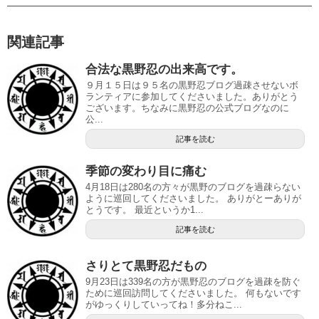
関連記事
合法な黒野忍の出来高です。
９月１５日は９５名の黒野忍ブログ過疎させないボ
ランティアに参加してくださいました。ありがとう
ございます。ちなみに黒野忍の公式ブログなのに
公...
記事を読む
季節の変わり目に痛む
4月18日は280名の方々が黒野のブログを過疎らない
ように巡回してくださいました。 ありがとーありが
とうです。 最近というか1...
記事を読む
さりとて黒野忍だもの
9月23日は339名の方が黒野忍のブログを過疎を防ぐ
ために巡回訪問してくださいました。 何もないです
がゆっくりしていってね！多分ねこ...