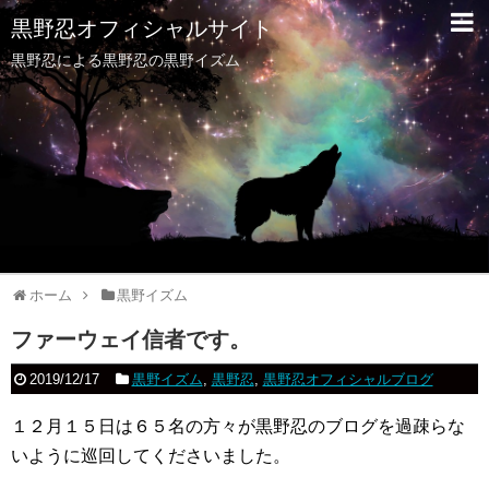
黒野忍オフィシャルサイト
黒野忍による黒野忍の黒野イズム
ホーム
黒野イズム
ファーウェイ信者です。
2019/12/17
黒野イズム
,
黒野忍
,
黒野忍オフィシャルブログ
１２月１５日は６５名の方々が黒野忍のブログを過疎らな
いように巡回してくださいました。