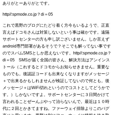
ありがとーありがとです。
http//:spmode.co.jp？di＝05
これで黒野のブログにたどり着く方今もいるようで、正直
言えばドコモさんは対策しないという事は確かです。遠隔
サポートセンターの方も申し訳ございません。しか言えず
android専門部署があるそうで？そこでも解ってない事です
のでスパムSMSとしか思えないです。http//:spmode.co.jp？
di＝05 SMSが届く全国の皆さん、解決方法はアンインス
トール（これするとドコモからお知らせきません。重要な
ものでも。後認証コードも出来なくなりますがメッセージ
＋で出来るかもしれませんが検証してないので何とも。後
メッセージ＋はWiFi切れというのでコストとしてどうかで
す。）しかないですよ。サポートセンターに３日間かけて
言われることぜーんぶやって治らないんで。最近は１０時
代に２回とかきてますね。ファーウェイ排除よりこのバグ