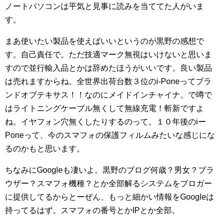
ノートパソコンは平気と見事に読みを当ててた人がいま
す。
まあ使いたい製品を使えばいいというのが黒野の感想で
す。自己責任で。ただ技適マーク無視はいけないと思いま
すので並行輸入品とかは辞めたほうがいいです。良い製品
は売れますからね。全世界出荷台数３位のi-Poneってブラ
ンドオブテキサス！！なのにメイドインチャイナ。で噂で
はライトニングケーブル無くして無線充電！斬新ですよ
ね。イヤフォン穴無くしたりするのって。１０年後のiー
Poneって、今のスマフォの保護フィルムみたいな感じにな
るのかもと思います。
ちなみにGoogleも凄いよ。黒野のブログ何歳？男女？ブラ
ウザー？スマフォ機種？とか全部解るシステムをブロガー
に提供してるからとーぜん、もっと細かい情報をGoogleは
持ってるはず。スマフォの番号とかIPとか全部。