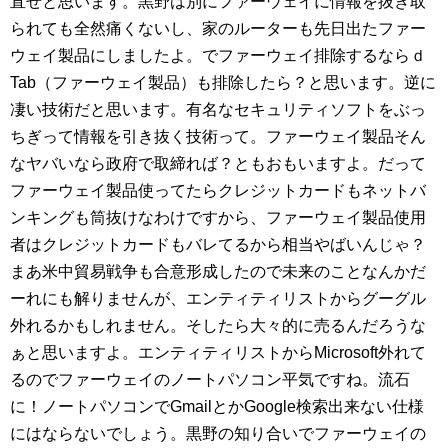
直せと思います。黒野は別にファーウェイに情報を抜き取
られても全然痛くないし、家のルーターも先日出たファー
ウェイ製品にしましたよ。でファーウェイ排除するならｄ
Tab（ファーウェイ製品）も排除したら？と思います。逆に
凄い技術だと思います。有名なセキュリティソフトをぶっ
ちぎって情報を引き抜く技術って。ファーウェイ製品そん
なヤバいなら政府で取締れば？ともおもいますよ。だって
ファーウェイ製品使ってたらクレジットカードもネットバ
ンキングも筒抜けなわけですから、ファーウェイ製品使用
者はクレジットカードもバレてるから相当やばいんじゃ？
まあ米中貿易戦争も合意形成したので未来のことなんかだ
ーれにも解りませんが、エンティティリストからグーグル
外れるかもしれません。そしたら大々的に売るんだろうな
ぁと思いますよ。エンティティリストからMicrosoft外れて
るのでファーウェイのノートパソコン平気ですね。流石
に！ノートパソコンでGmailとかGoogle検索出来ない仕様
にはならないでしょう。黒野の知り合いでファーウェイの