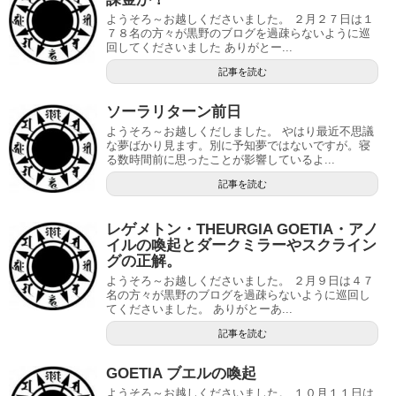
ようそろ～お越しくださいました。 ２月２７日は１
７８名の方々が黒野のブログを過疎らないように巡
回してくださいました ありがとー...
記事を読む
ソーラリターン前日
ようそろ～お越しくだしました。 やはり最近不思議
な夢ばかり見ます。別に予知夢ではないですが。寝
る数時間前に思ったことが影響しているよ...
記事を読む
レゲメトン・THEURGIA GOETIA・アノ
イルの喚起とダークミラーやスクライン
グの正解。
ようそろ～お越しくださいました。 ２月９日は４７
名の方々が黒野のブログを過疎らないように巡回し
てくださいました。 ありがとーあ...
記事を読む
GOETIA ブエルの喚起
ようそろ～お越しくださいました。 １０月１１日は