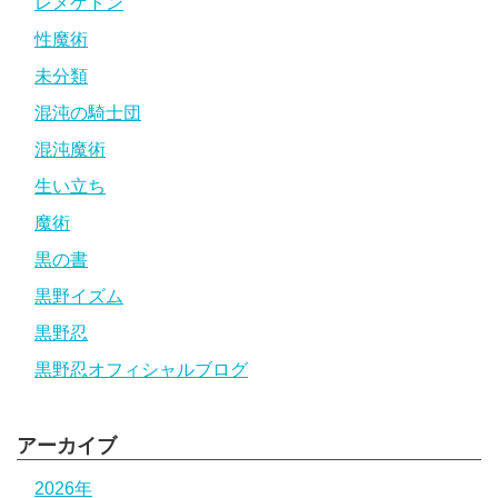
レメゲトン
性魔術
未分類
混沌の騎士団
混沌魔術
生い立ち
魔術
黒の書
黒野イズム
黒野忍
黒野忍オフィシャルブログ
アーカイブ
2026年