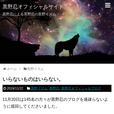
黒野忍オフィシャルサイト
黒野忍による黒野忍の黒野イズム
ホーム
黒野イズム
いらないものはいらない。
2019/11/22
黒野イズム
,
黒野忍
,
黒野忍オフィシャルブログ
11月20日は145名の方々が黒野忍のブログを過疎らないよ
うに巡回してくださいました。