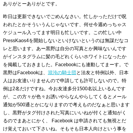
ありがとーありがとです。
昨日は更新できないでごめんなさい。忙しかっただけで呪
われたとかそういうんじゃないです、何せ今週めっちゃス
ケジュール入ってます明日も忙しいです。この忙しい中
PressKaos4を開始しないといけないというのは無謀だなコ
レと思います。あー黒野は自分の写真とか興味ないんです
がインスタグラムに髪の毛どれくらいホワイトになったか
を掲載しておきました。Facebookにも連動してまーす。で
黒野はFacebookは、
混沌の騎士団
と法友と特例以外、日本
人はお友達いりませんので申請しても許可しないので。特
例は2名だけですね。今お友達多分1500名以上いるんです
が、この方々が色々お誘いやらなんやらしてくるとメール
通知が500通とかになりますので考えものだなぁと思います
し、黒野がタグ付けされた写真にいいねが付くと通知がく
るのでまあとにかく、 Facebook は申請されても無視とだ
け覚えておいて下さいね。そもそも日本人向けという事を