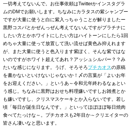
一切考えてないんで。お仕事依頼はTwitterかインスタグラ
ムのDMでお願いします。ちなみにカラタスの紫シャンプー
ですが大量に使うと白に紫入っちゃうことが解りましたー
黒野コスパとかぜんっぜん考えてないんですがプラチナに
したい方とかホワイトにしたい方はハイトーンにしたら1回
めちゃ大量に使って放置して洗い流せば黄色み抑えれます
が、また大量に使うと色入ります紫ぽく、そんな紫ではな
いのですがホワイト超えてあれ？アッシュシルバー？？み
たいな感じになります。うげ、そろそろ
プチカオス
の原稿
を書かないといけないじゃないか！〆の言葉が「よいお年
をお迎えください。」というあ～令和元年終わるなぁとい
う感じ。ちなみに黒野はおせち料理嫌いですしお雑煮とか
も嫌いですし、クリスマスケーキとか入らないです。若し
頃「毎日が誕生日なんです。」といってほぼほぼ毎日焼肉
食べてたっけな～。プチカオスも2年目か～クリエイターの
皆さん凄いなと思います。