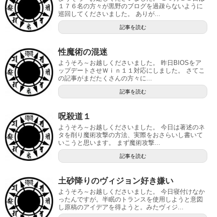
１７６名の方々が黒野のブログを過疎らないように
巡回してくださいました。 ありが...
記事を読む
性魔術の混迷
ようそろ～お越しくださいました。 昨日BIOSをア
ップデートさせＷｉｎ１１対応にしました。 さてこ
の記事がまだたくさんの方々に...
記事を読む
呪殺道１
ようそろ～お越しくださいました。 今日は著述のネ
タを削り魔術攻撃の方法、実際をおさらいし書いて
いこうと思います。 まず魔術攻撃...
記事を読む
土砂降りのヴィジョン好き嫌い
ようそろ～お越しくださいました。 今日寝付けなか
ったんですが。半眠のトランスを使用しようと意図
し原稿のアイデアを得ようと。みたヴィジ...