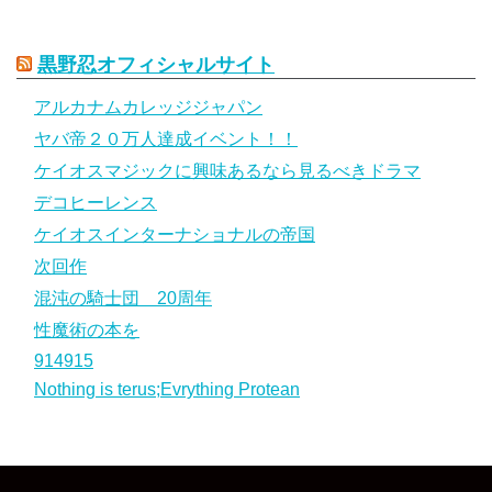
黒野忍オフィシャルサイト
アルカナムカレッジジャパン
ヤバ帝２０万人達成イベント！！
ケイオスマジックに興味あるなら見るべきドラマ
デコヒーレンス
ケイオスインターナショナルの帝国
次回作
混沌の騎士団 20周年
性魔術の本を
914915
Nothing is terus;Evrything Protean