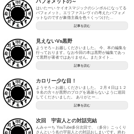
バフォメットの～
はいたーい ケイオスマジックのシンボルになってる
バフォメット。エリファスレヴィの考えたバフォメ
ットなのですが象徴主義を色々くっつけた...
記事を読む
見えないVs黒野
ようそろ～お越しくださいました。 今、本の編集を
行っております。なお今回の本は黒野が編集であっ
て黒野が著者ではありません。またタイト...
記事を読む
カロリー少な目！
ようそろ～お越しくださいました。 ２月４日は１２
９名の方々が黒野のブログを過疎らないように巡回
してくださいました。 ありがとー...
記事を読む
次回 宇宙人との対話完結
んみゃーち YouTube多分次回で、（多分）こっくり
さんという名の宇宙人との対話おしまいです。終わ