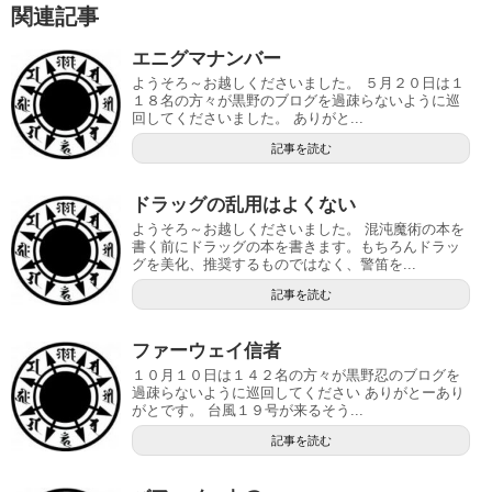
関連記事
エニグマナンバー
ようそろ～お越しくださいました。 ５月２０日は１
１８名の方々が黒野のブログを過疎らないように巡
回してくださいました。 ありがと...
記事を読む
ドラッグの乱用はよくない
ようそろ～お越しくださいました。 混沌魔術の本を
書く前にドラッグの本を書きます。もちろんドラッ
グを美化、推奨するものではなく、警笛を...
記事を読む
ファーウェイ信者
１０月１０日は１４２名の方々が黒野忍のブログを
過疎らないように巡回してください ありがとーあり
がとです。 台風１９号が来るそう...
記事を読む