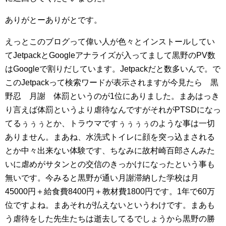
ありがとーありがとです。
えっとこのブログって偉い人が色々とインストールしてい
てJetpackとGoogleアナライズが入ってまして黒野のPV数
はGoogleで割りだしています。Jetpackだと数多いんで。で
このJetpackって検索ワードが表示されますが今見たら 黒
野忍 月謝 体罰というのが1位にありました。まあはっき
り言えば体罰というより虐待なんですがそれがPTSDになっ
てるぅぅぅとか、トラウマですぅぅぅぅのような事は一切
ありません。まあね、水洗式トイレに顔を突っ込まされる
とか中々出来ない体験です、ちなみに故村崎百郎さんみた
いに虐めがサタンとの交信のきっかけになったという事も
無いです。今みると黒野が通い月謝滞納した学校は月
45000円＋給食費8400円＋教材費1800円です。1年で60万
位ですよね。まあそれが払えないというわけです。まあも
う虐待をした先生たちは逝去してるでしょうから黒野の勝