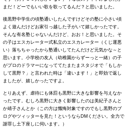
まだ！どーでもいい歌を歌ってるんだ？と思いました。
後黒野中学生の頃塾通いしたんですけどその塾に小さい頃
よく遊んだけどお家引っ越した子がいて嬉しかったです。
そんな有名塾じゃないんだけど、おお！と思いました。そ
の子はエスカレーター式私立のエスカレーター（くじ運悪
い）落ちちゃったから塾通いしてたんだけど元気かな～と
思います。小学校の友人（幼稚園からずーっと一緒）の子
がプロのドラマーになっててたまたまスタジオで「もしか
して黒野？」と言われた時は「違います！」と即効で返し
ましたが、嬉しかったですよ。
とりあえず、虐待にも体罰も黒野に大きな影響を与えなか
ったです。むしろ黒野に大きく影響したのは美紀子さんと
か靖子さんとか（この方は懺悔対象ですのでもし黒野のブ
ログやツィッターを見た！というならDMください。全力で
謝罪し土下座しに伺います。）