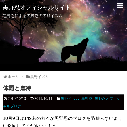
黒野忍オフィシャルサイト
黒野忍による黒野忍の黒野イズム
ホーム
黒野イズム
体罰と虐待
2019/10/10
2019/10/11
黒野イズム
,
黒野忍
,
黒野忍オフィシ
ャルブログ
10月9日は149名の方々が黒野忍のブログを過疎らないよう
に巡回してくださいました。