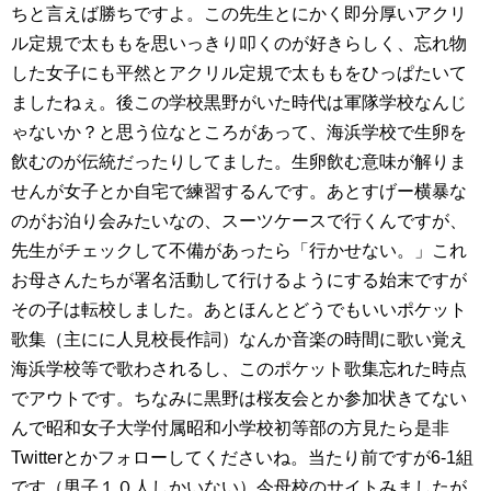
ちと言えば勝ちですよ。この先生とにかく即分厚いアクリ
ル定規で太ももを思いっきり叩くのが好きらしく、忘れ物
した女子にも平然とアクリル定規で太ももをひっぱたいて
ましたねぇ。後この学校黒野がいた時代は軍隊学校なんじ
ゃないか？と思う位なところがあって、海浜学校で生卵を
飲むのが伝統だったりしてました。生卵飲む意味が解りま
せんが女子とか自宅で練習するんです。あとすげー横暴な
のがお泊り会みたいなの、スーツケースで行くんですが、
先生がチェックして不備があったら「行かせない。」これ
お母さんたちが署名活動して行けるようにする始末ですが
その子は転校しました。あとほんとどうでもいいポケット
歌集（主にに人見校長作詞）なんか音楽の時間に歌い覚え
海浜学校等で歌わされるし、このポケット歌集忘れた時点
でアウトです。ちなみに黒野は桜友会とか参加状きてない
んで昭和女子大学付属昭和小学校初等部の方見たら是非
Twitterとかフォローしてくださいね。当たり前ですが6-1組
です（男子１０人しかいない）今母校のサイトみましたが