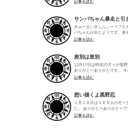
記事を読む
サンバちゃん暴走と引
きゅーまいきしふぃー？？たん
バちゃんが出たようです。多分
記事を読む
差別は差別
12月17日は85名の方々が
ありがとーありがとです。 今日
記事を読む
想い描くよ黒野忍
１月１８日は１６９人の方々
た。 ありがとーありがとーです
記事を読む