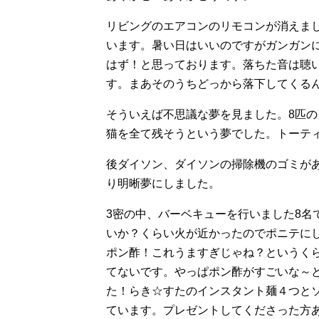
リビングのエアコンのリモコンが消えま
います。暑い日はいいのですがガンガン
はず！と思っております。落ちた音は聴
す。まあそのうちどっから落下してくる
そういえば不思議な夢を見ました。8匹
猫を全て残そうという夢でした。トーテ
後ダイソン、ダイソンの掃除機のゴミが
り明晰夢にしました。
3密の中、バーベキューを行いました8名
いか？くらい火が近かったのでポニテに
ポン酢！これうますぎじゃね？というく
てないです。やっぱポン酢がすごいな～
た！らき☆すたのインスタント麺４つと
ています。プレゼントしてくださった方