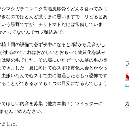
マシマシガチニンニク背脂風豚骨うどんを食べてみま
好きなのでほとんど激うまに思いますで、リピるとあ
という黒野ですが、チリトマトだけは常備していま
しかとってないんでカプ麺込みで。
の騎士団の設備で必ず夜中になると2階から足音がし
音がするのでこれはおかしいとおもって物質化を試み
れは髪の毛でした。その場にいたぜーいん髪の毛の長
化できました。夏に向けて心スポ物質化大会とかやっ
は虫嫌いなんで心スポで虫に遭遇したらもう恐怖です
することができるか？も１つの目安になるんでしょう
オ
いてほしい内容を募集（他力本願！）ツイッターに
けませんごめんなさい。
いました。