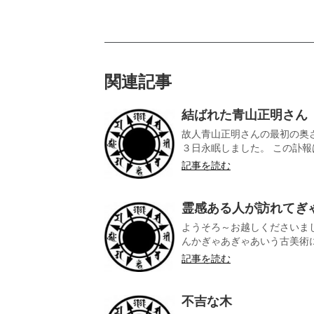
関連記事
結ばれた青山正明さん
故人青山正明さんの最初の奥
３日永眠しました。 この訃報は
記事を読む
霊感ある人が訪れてぎゃ
ようそろ～お越しくださいま
んかぎゃあぎゃあいう古美術に行
記事を読む
不吉な木