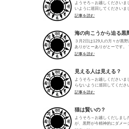
ようそろ～お越しくださいま
いように巡回してくださいまし
記事を読む
海の向こうから迫る黒
３月2日は129人の方々が黒
ありがとーありがとーです。 プ
記事を読む
見える人は見える？
ようそろ～お越しくださいま
らないように巡回してくださいま
記事を読む
猫は賢いの？
ようそろ～お越しくだしまし
が、黒野が今精神的にダメージ