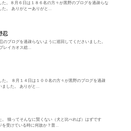
した。８月６日は１８６名の方々が黒野のブログを過疎らな
た。 ありがとーありがと...
野忍
野忍のブログを過疎らないように巡回してくださいました。
レイカオス総...
した。 ８月１４日は１００名の方々が黒野のブログを過疎
した。 ありがと...
た。 猫ってそんなに賢くない（犬と比べれば）はずです
を受けている時に何故か？普...