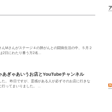
さんMさんがステージ４の肺がんとの闘病生活の中、５月２
2日にわたり番う方2名...
あぎゃあいうお店とYouTubeチャンネル
した。 昨日ですが、霊感がある人が必ずそのお店に行きな
ってまいりました。 ...