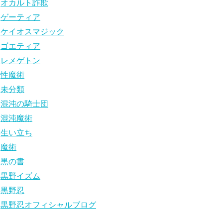
オカルト詐欺
ゲーティア
ケイオスマジック
ゴエティア
レメゲトン
性魔術
未分類
混沌の騎士団
混沌魔術
生い立ち
魔術
黒の書
黒野イズム
黒野忍
黒野忍オフィシャルブログ