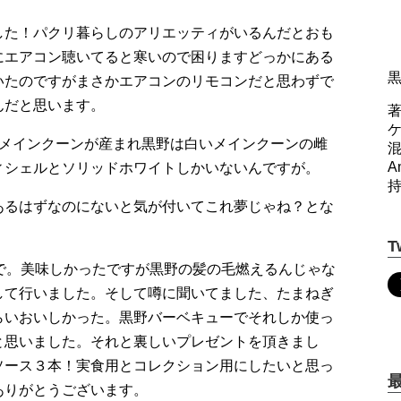
した！パクリ暮らしのアリエッティがいるんだとおも
にエアコン聴いてると寒いので困りますどっかにある
いたのですがまさかエアコンのリモコンだと思わずで
んだと思います。
著
のメインクーンが産まれ黒野は白いメインクーンの雌
A
ィシェルとソリッドホワイトしかいないんですが。
あるはずなのにないと気が付いてこれ夢じゃね？とな
T
で。美味しかったですが黒野の髪の毛燃えるんじゃな
して行いました。そして噂に聞いてました、たまねぎ
らいおいしかった。黒野バーベキューでそれしか使っ
と思いました。それと裏しいプレゼントを頂きまし
ソース３本！実食用とコレクション用にしたいと思っ
ありがとうございます。