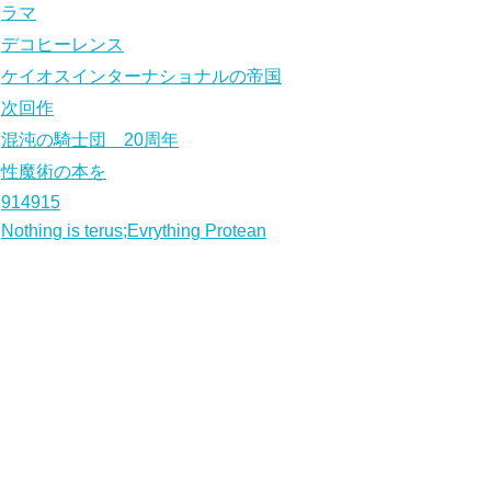
ラマ
デコヒーレンス
ケイオスインターナショナルの帝国
次回作
混沌の騎士団 20周年
性魔術の本を
914915
Nothing is terus;Evrything Protean