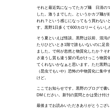
それと最近気になってたカプ麺 日清の
した。激うまでした。というかカプ麺が
れれ？という感じになってもう買わない
す。黒野1日多くて600カロリーくらい
そう夏といえば怪談。黒野は以前、混沌
たりひどいとき1階で誰もいないのに足
ました。で何が忽然と物質化したか？そ
さ違うし質も違う髪の毛がけっこう物質
てくれないかなぁと思います。ただ黒野
（昆虫でもいや）恐怖の中物質化に集中
けど。
ここでお知らせです。黒野のブログで書
DMください。新刊の質問とかは受け付
最後までお読みいただきありがとうござ