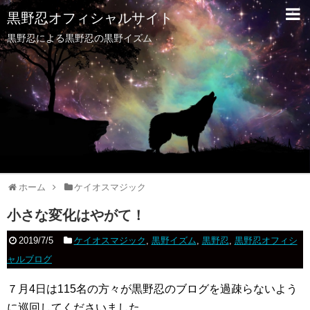
黒野忍オフィシャルサイト
黒野忍による黒野忍の黒野イズム
ホーム
ケイオスマジック
小さな変化はやがて！
2019/7/5
ケイオスマジック
,
黒野イズム
,
黒野忍
,
黒野忍オフィシ
ャルブログ
７月4日は115名の方々が黒野忍のブログを過疎らないよう
に巡回してくださいました。