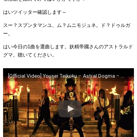
はいツイッター確認します～
スー？スプンタマンユ、ム？ムニモジュネ。ド？ドゥルガ
ー。
はい今日の1曲を選曲します。妖精帝國さんのアストラルド
グマ。聴いてください。
[Official Video] Yousei Teikoku – Astral Dogma – 妖精帝國