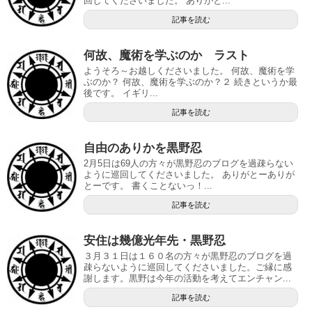
回してくださいました。 ありがと...
記事を読む
何故、魔術を学ぶのか ラスト
ようそろ～お越しくださいました。 何故、魔術を学
ぶのか？ 何故、魔術を学ぶのか？２ 続きというか最
後です。 イギリ...
記事を読む
自由のありかを黒野忍
2月5日は69人の方々が黒野忍のブログを過疎らない
ように巡回してくださいました。 ありがとーありが
とーです。 書くことないっ！...
記事を読む
安住は幾億光年先・黒野忍
３月３１日は１６０名の方々が黒野忍のブログを過
疎らないように巡回してくださいました。ご縁に感
謝します。黒野は今年の活動を考えてエンチャン...
記事を読む