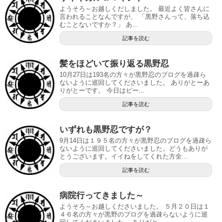
ようそろ～お越しくだしました。 最近よく皆さんに
言われることなんですが、 「黒野さんって、落ち込
むことないですか？」 あ...
記事を読む
髪をほどいて振り返る黒野忍
10月27日は193名の方々が黒野忍のブログを過疎ら
ないように巡回してくださいました。 ありがとーあ
りがとーです。 今日はピー...
記事を読む
いずれも黒野忍ですが？
9月14日は１９５名の方々が黒野忍のブログを過疎ら
ないように巡回してくださいました。どうもありが
とうございます。イイねをしてくれた方全...
記事を読む
病院行ってきました～
ようそろ～お越しくださいました。 ５月２０日は１
４６名の方々が黒野のブログを過疎らないように巡