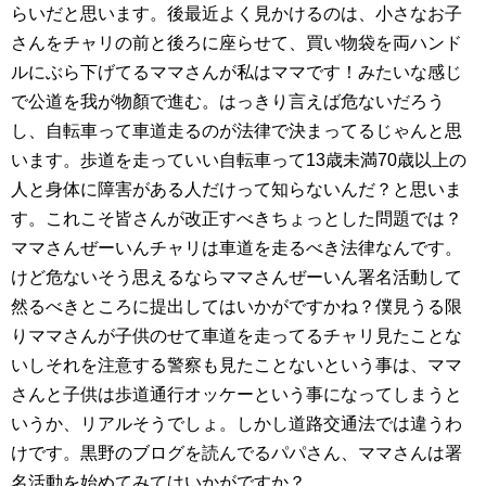
らいだと思います。後最近よく見かけるのは、小さなお子
さんをチャリの前と後ろに座らせて、買い物袋を両ハンド
ルにぶら下げてるママさんが私はママです！みたいな感じ
で公道を我が物顏で進む。はっきり言えば危ないだろう
し、自転車って車道走るのが法律で決まってるじゃんと思
います。歩道を走っていい自転車って13歳未満70歳以上の
人と身体に障害がある人だけって知らないんだ？と思いま
す。これこそ皆さんが改正すべきちょっとした問題では？
ママさんぜーいんチャリは車道を走るべき法律なんです。
けど危ないそう思えるならママさんぜーいん署名活動して
然るべきところに提出してはいかがですかね？僕見うる限
りママさんが子供のせて車道を走ってるチャリ見たことな
いしそれを注意する警察も見たことないという事は、ママ
さんと子供は歩道通行オッケーという事になってしまうと
いうか、リアルそうでしょ。しかし道路交通法では違うわ
けです。黒野のブログを読んでるパパさん、ママさんは署
名活動を始めてみてはいかがですか？