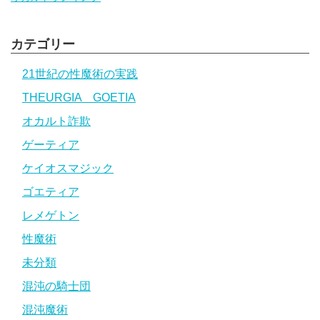
カテゴリー
21世紀の性魔術の実践
THEURGIA GOETIA
オカルト詐欺
ゲーティア
ケイオスマジック
ゴエティア
レメゲトン
性魔術
未分類
混沌の騎士団
混沌魔術