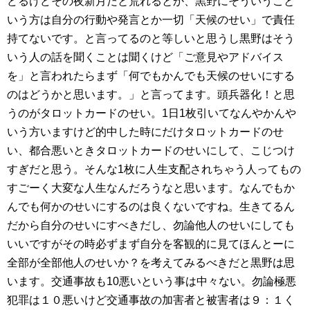
どるけどその夜新月だと荒れるとか、黒野にそういうこと
いう方は自分の行動や発言とか一切「天候のせい」で責任
持てないです。と言ってるのと等しいと思うし黒野はそう
いう人の話を聞くことは聞くけど「ご意見やアドバイス
を」と言われたらまず「何でもかんでも天候のせいにする
のはどうかと思います。」と言ってます。頭兵器化！と思
うのがタロットカードのせい。1日1枚引いてなんやかんや
いう方いますけど的中した時にだけタロットカードのせ
い、都合悪いときタロットカードのせいにして、こじつけ
すぎだと思う。そんな1枚に人生支配されちゃう人ってもの
すごーく大変な人生なんだろうなと思います。なんでもか
んでも何かのせいにするのは良くないですね。生きてるん
だから自分のせいにすべきだし、勿論他人のせいにしても
いいですがその時必ずまず自分を客観的に見てほんとーに
全部が全部他人のせいか？を考えてみるべきだと黒野は思
います。交通事故も10悪いという事は中々ない。勿論極悪
犯罪は１０悪いけど交通事故の加害者と被害者は９：１く