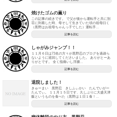
焼けたゴムの薫り
この記事の続きです。 で父が後から運転手と共に別
荘に到着した時、母そして生きていた頃の祖母曰く
（黒野はお祖母ちゃんっ子でした）運転手...
記事を読む
しゃがみジャンプ！！
１１月６日は73名の方々が黒野忍のブログを過疎ら
ないように巡回してくださいました。 ありがとーあ
りがとです。 全く指痛いし浮腫...
記事を読む
退院しました！
きゅーまい 黒野忍 きしふぃかい たんでいがー
たんでぃ。 １１月１５日です、久しぶりに大盛天津
飯というものを食べた（黒野は１日１食！...
記事を読む