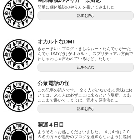
幽体離脱のやり方 黒野忍
簡単に幽体離脱のやり方を書いてみました
記事を読む
オカルトなDMT
きゅーまい・ブログ・きしふぃー・たんでぃがーた
んでぃ DMYだけがオカルト、スプリチュアル方面で
わちゃわちゃ言われているけど、たしか...
記事を読む
公衆電話の怪
この記事の続きです。 全く人がいないある意味にお
いては、来る人は必ずここに来るという場所。まあ
ここまで書いてしまえば、青木ヶ原樹海だ...
記事を読む
開運４日目
ようそろ～お越しくださいました。 ４月4日は２０
５名の方々が黒野のブログを過疎らないように巡回