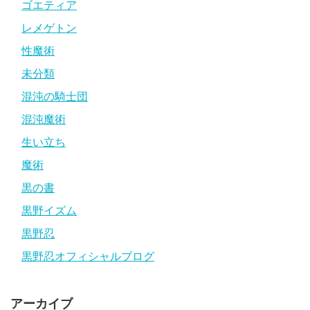
ゴエティア
レメゲトン
性魔術
未分類
混沌の騎士団
混沌魔術
生い立ち
魔術
黒の書
黒野イズム
黒野忍
黒野忍オフィシャルブログ
アーカイブ