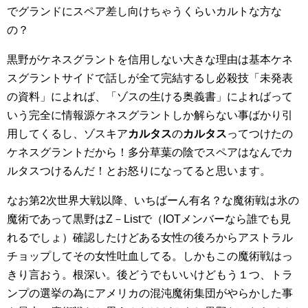
でグランドにスペア差し向けちゃうくらいカルトな方な
の？
黒野がケネスグラントを信用しない大きな理由は基本ケネ
スグラントサイドで話しが全て完結するし必殺技「未発表
の資料」によれば、「ゾスの生ける奥義書」によればって
いう完全に情報源ケネスグラントしか解らない事ばかり引
用してくるし、ゾスキア
カルタス
の
カルタス
ってつけたの
ケネスグラントだから！多分草葉の陰でスペアはなんでカ
ルタスつけるんだ！とお怒りになってると思います。
なお第2次世界大戦以降、いちばーん有名？な魔術戦は氷の
魔術であって黒野はZ－Listで（IOTメンバーなら誰でも見
れるでしょ）確認したけどある女性の後ろからアストラル
チョップしてその女性吐血してる。しかもこの魔術戦はっ
きり言おう。根深い。後どうでもいいけどもう１つ、トラ
ンプの選挙の為にアメリカの混沌魔術集団がやらかした事