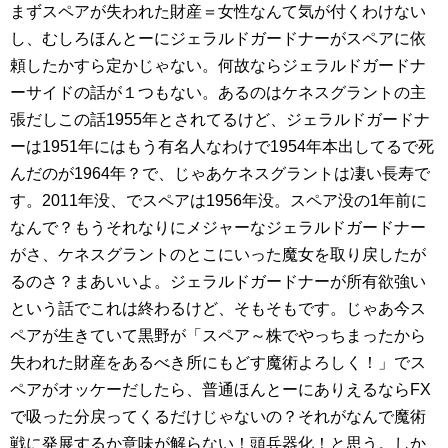
まずスペアが失われた財産＝女性なんて気が付くわけない
し、むしろほんとーにジェラルドガードナーがスペアに依
頼したかすら定かじゃない。何故ならジェラルドガードナ
ーサイドの話が１つもない。あるのはケネスグラントの主
張だしこの話1955年とされてるけど、ジェラルドガードナ
ーは1951年にはもう有名人なわけで1954年本出してるで死
んだのが1964年？で、じゃあケネスグラントは凄い長寿で
す。2011年没、でスペアは1956年没。スペア没の1年前に
なんで？もうそれなりにメジャーなジェラルドガードナー
がさ、ケネスグラントのとこにいった魔女を取り戻したが
るのさ？まあいいよ。ジェラルドガードナーが所有欲強い
という話でこれは終わるけど、そもそもです。じゃあ今ス
ペアが生きていて黒野が「スペア～株でやっちまったから
失われた財産をあるべき所にもどす魔術よろしく！」でス
ペアがオッケーだしたら、普通ほんとーにありえるならFX
で吸った分戻ってくるだけじゃないの？それがなんで魔術
戦に発展するか意味が解らない！頭兵器化！と思う。しか