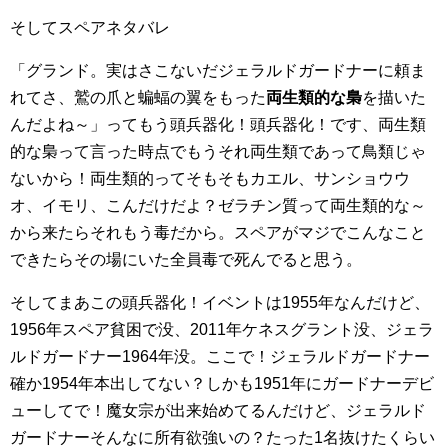
そしてスペアネタバレ
「グランド。実はさこないだジェラルドガードナーに頼ま
れてさ、鷲の爪と蝙蝠の翼をもった
両生類的な梟
を描いた
んだよね～」ってもう頭兵器化！頭兵器化！です、両生類
的な梟って言った時点でもうそれ両生類であって鳥類じゃ
ないから！両生類的ってそもそもカエル、サンショウウ
オ、イモリ、こんだけだよ？ゼラチン質って両生類的な～
から来たらそれもう毒だから。スペアがマジでこんなこと
できたらその場にいた全員毒で死んでると思う。
そしてまあこの頭兵器化！イベントは1955年なんだけど、
1956年スペア貧困で没、2011年ケネスグラント没、ジェラ
ルドガードナー1964年没。ここで！ジェラルドガードナー
確か1954年本出してない？しかも1951年にガードナーデビ
ューしてで！魔女宗が出来始めてるんだけど、ジェラルド
ガードナーそんなに所有欲強いの？たった1名抜けたくらい