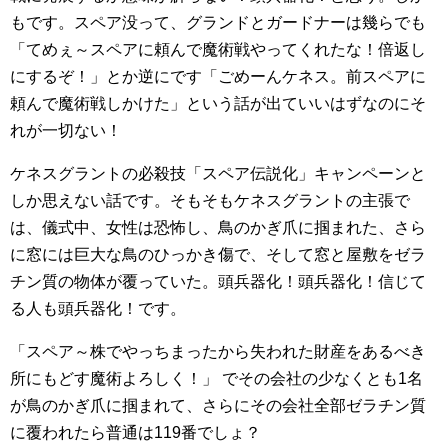
もです。スペア没って、グランドとガードナーは幾らでも
「てめぇ～スペアに頼んで魔術戦やってくれたな！倍返し
にするぞ！」とか逆にです「ごめーんケネス。前スペアに
頼んで魔術戦しかけた」という話が出ていいはずなのにそ
れが一切ない！
ケネスグラントの必殺技「スペア伝説化」キャンペーンと
しか思えない話です。そもそもケネスグラントの主張で
は、儀式中、女性は恐怖し、鳥のかぎ爪に掴まれた、さら
に窓には巨大な鳥のひっかき傷で、そして窓と屋敷をゼラ
チン質の物体が覆っていた。頭兵器化！頭兵器化！信じて
る人も頭兵器化！です。
「スペア～株でやっちまったから失われた財産をあるべき
所にもどす魔術よろしく！」 でその会社の少なくとも1名
が鳥のかぎ爪に掴まれて、さらにその会社全部ゼラチン質
に覆われたら普通は119番でしょ？