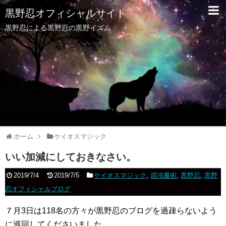
黒野忍オフィシャルサイト
黒野忍による黒野忍の黒野イズム
ホーム
ケイオスマジック
いい加減にしておきなさい。
2019/7/4
2019/7/5
ケイオスマジック
,
混沌魔術
,
黒野忍
,
黒野
忍オフィシャルブログ
７月3日は118名の方々が黒野忍のブログを過疎らないよう
に巡回してくださいました。