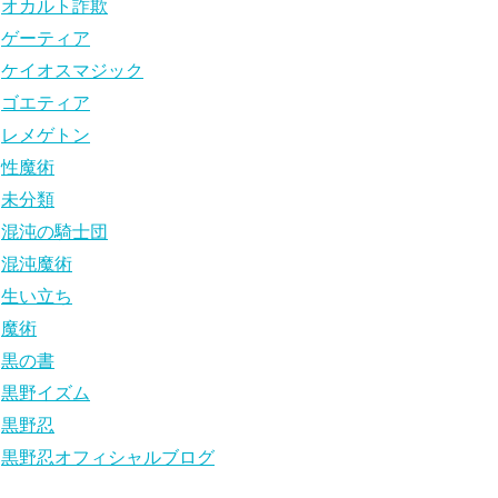
オカルト詐欺
ゲーティア
ケイオスマジック
ゴエティア
レメゲトン
性魔術
未分類
混沌の騎士団
混沌魔術
生い立ち
魔術
黒の書
黒野イズム
黒野忍
黒野忍オフィシャルブログ