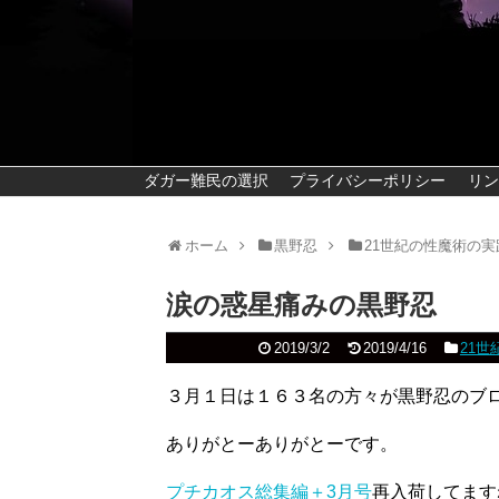
ダガー難民の選択
プライバシーポリシー
リン
ホーム
黒野忍
21世紀の性魔術の実
涙の惑星痛みの黒野忍
2019/3/2
2019/4/16
21
３月１日は１６３名の方々が黒野忍のブ
ありがとーありがとーです。
プチカオス総集編＋3月号
再入荷してます