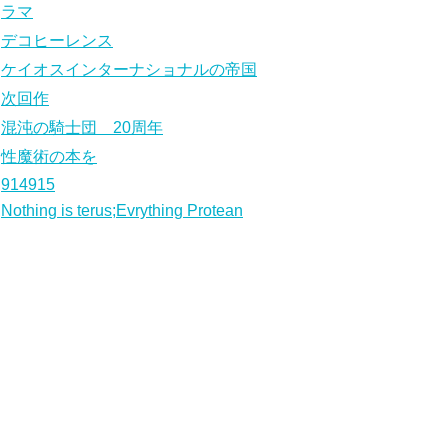
ラマ
デコヒーレンス
ケイオスインターナショナルの帝国
次回作
混沌の騎士団 20周年
性魔術の本を
914915
Nothing is terus;Evrything Protean