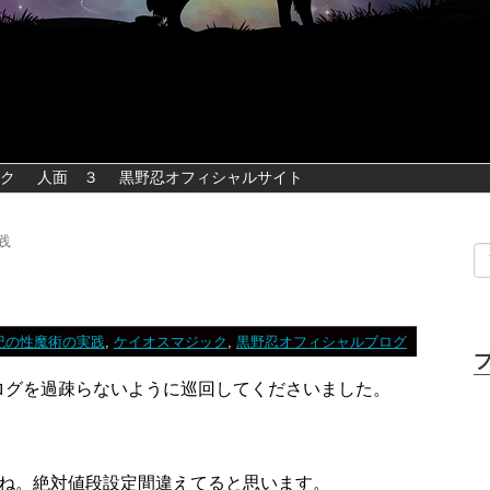
ク
人面 ３
黒野忍オフィシャルサイト
践
世紀の性魔術の実践
,
ケイオスマジック
,
黒野忍オフィシャルブログ
ログを過疎らないように巡回してくださいました。
ね。絶対値段設定間違えてると思います。