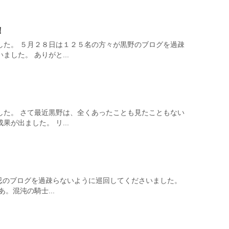
！
した。 ５月２８日は１２５名の方々が黒野のブログを過疎
した。 ありがと...
した。 さて最近黒野は、全くあったことも見たこともない
が出ました。 リ...
野忍のブログを過疎らないように巡回してくださいました。
。混沌の騎士...