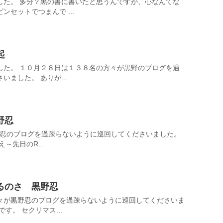
した。 多分？黒の書に書いたと思うんですが、心なんてな
セットでつまんで ...
起
した。 １０月２８日は１３８名の方々が黒野のブログを過
ました。 ありが...
野忍
黒野忍のブログを過疎らないように巡回してくださいました。
～先日のR...
るのさ 黒野忍
々が黒野忍のブログを過疎らないように巡回してくださいま
す。 セクリマス...