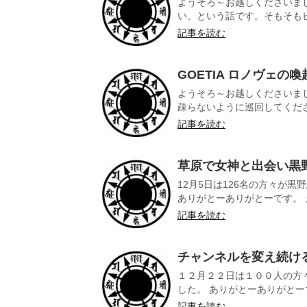
ようそろ～お越しくださいま
い。という話です。そもそもピン
記事を読む
GOETIA ロノヴェの喚
ようそろ～お越しくださいま
疎らないように巡回してください
記事を読む
草原で女神と出会い黒
12月5日は126名の方々が
ありがとーありがとーです。 え
記事を読む
チャンネルを変え続け
１２月２２日は１００人の方
した。 ありがとーありがとーで
記事を読む