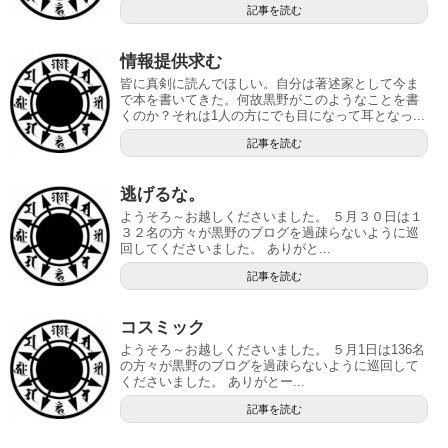
記事を読む
情報提供求む
皆に真剣に読んでほしい。自分は著述家として今ま
で本を書いてきた。何故黒野がこのようなことを書
くのか？それは1人の方にでも目になって耳となっ...
記事を読む
逃げるな。
ようそろ～お越しくださいました。 ５月３０日は１
３２名の方々が黒野のブログを過疎らないように巡
回してくださいました。 ありがと...
記事を読む
コスミック
ようそろ～お越しくださいました。 ５月1日は136名
の方々が黒野のブログを過疎らないように巡回して
くださいました。 ありがとー...
記事を読む