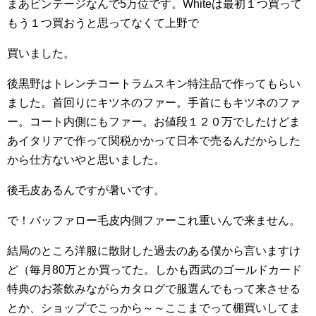
まあビンテージなんで5万位です。Whiteは最初１つ買って
もう１つ買おうと思ってなくて上野で
買いました。
後黒野はトレンチコートラムスキン特注品で作ってもらい
ました。首回りにキツネのファー。手首にもキツネのファ
ー。コート内側にもファー。お値段１２０万でしたけどま
あイタリアで作って関税かかって日本で売るんだからした
から仕方ないやと思いました。
後毛皮あるんですが暑いです。
で！バッファロー毛皮内側ファーこれ重いんで来ません。
結局のところ洋服に散財した過去のある僕から言いますけ
ど（毎月80万とか買ってた。しかも西武のゴールドカード
特典のお茶飲みながらカタログで服選んでもって来させる
とか、ショップでこっから～～ここまでって棚買いしてま