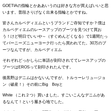
GOETIAの指輪とかああいうのは好きな方が買えばいいと思
います。普段さりげなく出来る指輪とかですね。
皆さんカルペディエムというブランドご存知ですか？僕は
カルペディエムのレースアップのブーツを見つけて買お
う！けど明日でいいや～（すぐめんどくなる）で1週間たっ
てバーニーズニューヨーク行ったら買われてた。30万のブ
ーツなんですが、カルペディエム
それぞれどっかしらに単語が刻印されててレースアップの
ブーツはEROSって刻印されたんです。
後黒野はデニムはかないんですが、トルゥーレリュ―ジョ
ン（破産！）その前にBig Boyと
White （これ２つ）買いました。すごいこんなデニムがあ
るなんて！という履き心地でした。