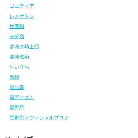
ゴエティア
レメゲトン
性魔術
未分類
混沌の騎士団
混沌魔術
生い立ち
魔術
黒の書
黒野イズム
黒野忍
黒野忍オフィシャルブログ