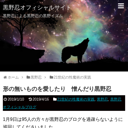
黒野忍オフィシャルサイト
黒野忍による黒野忍の黒野イズム
ホーム
黒野忍
21世紀の性魔術の実践
形の無いものを愛したり 憎んだり黒野忍
2019/1/10
2019/4/16
21世紀の性魔術の実践
,
黒野忍
,
黒野忍
オフィシャルブログ
1月9日は95人の方々が黒野忍のブログを過疎らないように
巡回してくださいました。