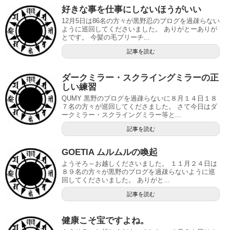
好きな事を仕事にしないほうがいい
12月5日は86名の方々が黒野忍のブログを過疎らない
ように巡回してくださいました。 ありがとーありが
とです。 今髪の毛ブリーチ...
記事を読む
ダークミラー・スクライングミラーの正
しい練習
QUMY 黒野のブログを過疎らないに８月１４日１８
７名の方々が巡回してくださました。 さて今日はダ
ークミラー・スクライングミラー等と...
記事を読む
GOETIA ムルムルの喚起
ようそろ～お越しくださいました。 １１月２４日は
８９名の方々が黒野のブログを過疎らないように巡
回してくださいました。 ありがと...
記事を読む
健康こそ宝ですよね。