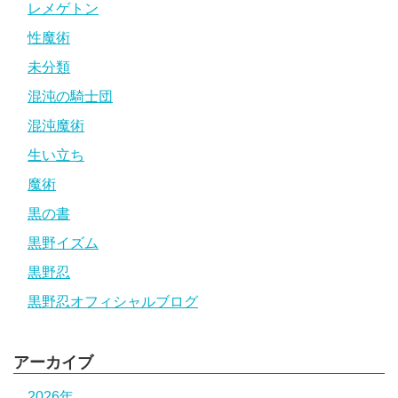
レメゲトン
性魔術
未分類
混沌の騎士団
混沌魔術
生い立ち
魔術
黒の書
黒野イズム
黒野忍
黒野忍オフィシャルブログ
アーカイブ
2026年