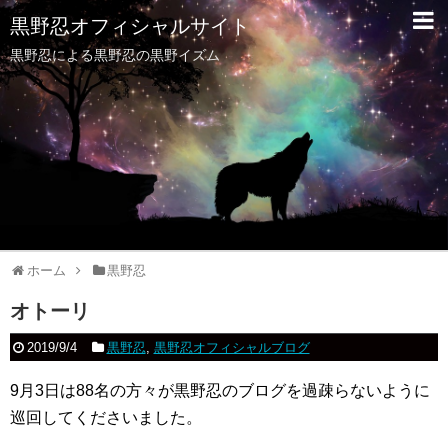
黒野忍オフィシャルサイト
黒野忍による黒野忍の黒野イズム
ホーム
黒野忍
オトーリ
2019/9/4
黒野忍
,
黒野忍オフィシャルブログ
9月3日は88名の方々が黒野忍のブログを過疎らないように
巡回してくださいました。