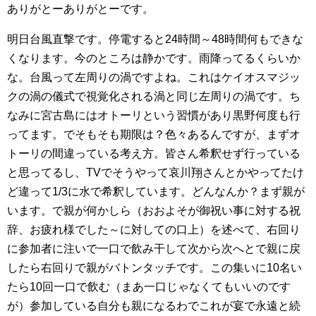
ありがとーありがとーです。
明日台風直撃です。停電すると24時間～48時間何もできな
くなります。今のところは静かです。雨降ってるくらいか
な。台風って左周りの渦ですよね。これはケイオスマジッ
クの渦の儀式で視覚化される渦と同じ左周りの渦です。ち
なみに宮古島にはオトーリという習慣があり黒野何度も行
ってます。でそもそも期限は？色々あるんですが、まずオ
トーリの間違っている考え方。皆さん希釈せず行っている
と思ってるし、TVでそうやって哀川翔さんとかやってたけ
ど違って1/3に水で希釈しています。どんなんか？まず親が
います。で親が何かしら（おおよそが御祝い事に対する祝
辞、お疲れ様でした～に対しての口上）を述べて、右回り
に参加者に注いで一口で飲み干して次から次へとで親に戻
したら右回りで親がバトンタッチです。この集いに10名い
たら10回一口で飲む（まあ一口じゃなくてもいいのです
が）参加している自分も親になるわでこれが宴で永遠と続