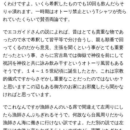
くわけですよ。いくら希釈したものでも10回も飲んだらそ
りゃ潰れます。一時期はオトーリ禁止というTシャツが売ら
れていたくらいで賛否両論です。
でエコガイドさんの説によれば、昔はとても貴重な物であ
ったので水で希釈して皆平等で分け合うし、親も順番で回
ってくるのだから意見、主張を聞くという事がとても重要
だったという事、さらに宮古島では御嶽で神役を前にして
祝詞を神役と共に詠み飲み干すというオトーリ風習もある
そうです。１４～１５世紀頃に誕生したとか。これは宗教
的儀式ですからさぞかし重要なことだったのではないか？
と思いますこの辺もある御方のお家にお邪魔したら聞かな
ければと思っています。
でこれなんですが漁師さんのいる席で間違えて左周りにし
たら漁師さんぶちぎれるそうで。何故なら台風周りだから
漁師さん海に働きに行けない訳ですよ。ただ別の説では左