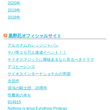
2020年
2019年
2018年
黒野忍オフィシャルサイト
アルカナムカレッジジャパン
ヤバ帝２０万人達成イベント！！
ケイオスマジックに興味あるなら見るべきドラマ
デコヒーレンス
ケイオスインターナショナルの帝国
次回作
混沌の騎士団 20周年
性魔術の本を
914915
Nothing is terus;Evrything Protean