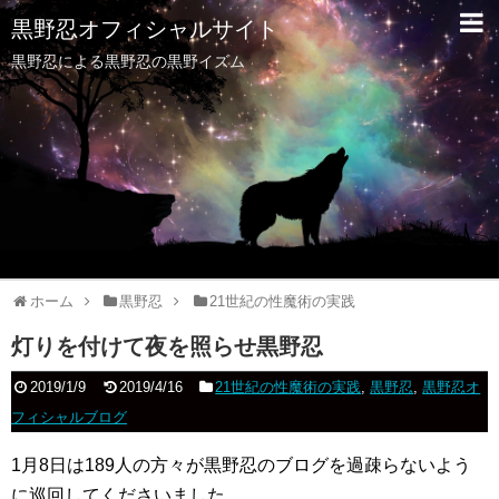
黒野忍オフィシャルサイト
黒野忍による黒野忍の黒野イズム
ホーム
黒野忍
21世紀の性魔術の実践
灯りを付けて夜を照らせ黒野忍
2019/1/9
2019/4/16
21世紀の性魔術の実践
,
黒野忍
,
黒野忍オ
フィシャルブログ
1月8日は189人の方々が黒野忍のブログを過疎らないよう
に巡回してくださいました。