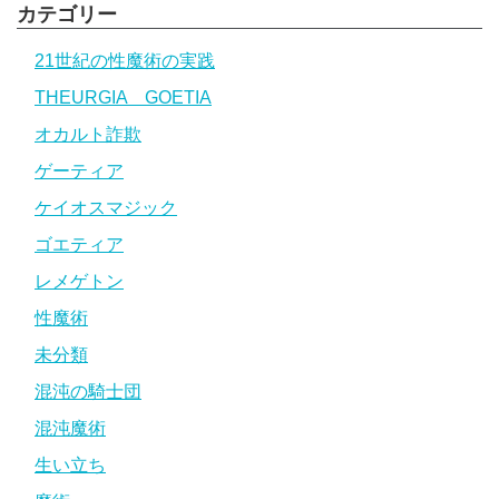
カテゴリー
21世紀の性魔術の実践
THEURGIA GOETIA
オカルト詐欺
ゲーティア
ケイオスマジック
ゴエティア
レメゲトン
性魔術
未分類
混沌の騎士団
混沌魔術
生い立ち