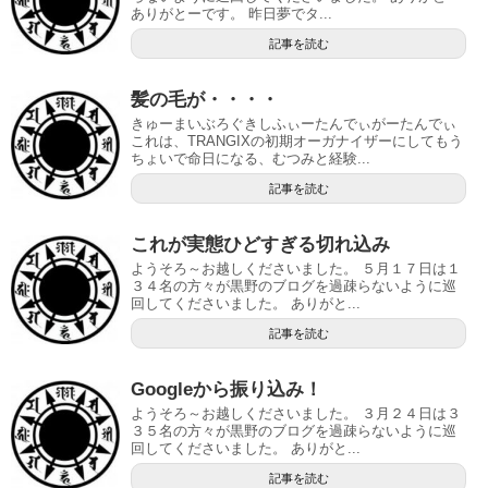
ありがとーです。 昨日夢でタ...
記事を読む
髪の毛が・・・・
きゅーまいぶろぐきしふぃーたんでぃがーたんでぃ
これは、TRANGIXの初期オーガナイザーにしてもう
ちょいで命日になる、むつみと経験...
記事を読む
これが実態ひどすぎる切れ込み
ようそろ～お越しくださいました。 ５月１７日は１
３４名の方々が黒野のブログを過疎らないように巡
回してくださいました。 ありがと...
記事を読む
Googleから振り込み！
ようそろ～お越しくださいました。 ３月２４日は３
３５名の方々が黒野のブログを過疎らないように巡
回してくださいました。 ありがと...
記事を読む