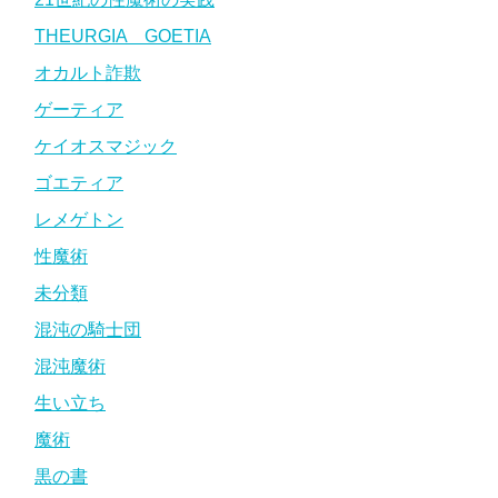
THEURGIA GOETIA
オカルト詐欺
ゲーティア
ケイオスマジック
ゴエティア
レメゲトン
性魔術
未分類
混沌の騎士団
混沌魔術
生い立ち
魔術
黒の書