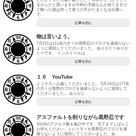
るからだと思いますが今時の手鏡なんか持てますけ
ど飾った鏡は持って使うの手がだるくなる位重い
で...
記事を読む
物は言いよう。
7月2日は111名の方々が黒野忍のブログを過疎らない
ように巡回してくださいました。 ありがとーありが
とーです。 インストールは...
記事を読む
１６ YouTube
ようそろ～お越しくださいました。 5月14日は177名
の方々が黒野のブログを過疎らないように巡回して
くださいました。 ありがと...
記事を読む
アスファルトを削りながら黒野忍です
10/24のアクセス数を集計中です。完了までしばらく
お待ちください。という方々が黒野忍のブログを過
疎らないように巡回してくださいました。あ...