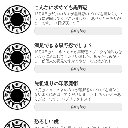
こんなに求めても黒野忍
12月8日は59人の方々が黒野忍のブログを過疎らない
ように巡回してくださいました。 ありがとーありが
とーです。 ８日深夜～９日...
記事を読む
満足できる黒野忍でしょ？
10月3日は９１名の方々が黒野忍のブログを過疎らな
いように巡回してくださいました。めがたしめがた
し 僕個人の意見ですがまやびーむとめがたし...
記事を読む
先祖返りの印形魔術
７月は３５１５名の方々が黒野忍のブログを過疎ら
ないように巡回してくださいました！ ありがとーあ
りがとーです。 パブリックドメイ...
記事を読む
恐ろしい鏡
とにかくやたら重い鏡でした。木枠がしっかりして