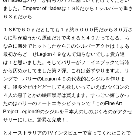
of Hadesはバリーが自らカバラに基づいて付けてください
ました。Emperor of Hadesは１８Kだから！シルバーで重さ
６３ｇだから
１８Kで６０ｇだとしても１ｇ約５０００円だから３０万さ
らに型が違うから原価だけで考えると４０万ってなる。ち
なみに海外でヒットしたからこのシルバーアクセは！まあ
最初からどーせLegion４９なんて知らないでしょ貴方達
は！と思いました。そしてバリーがフェイスブックで当時
から仄めかしてました第２弾。これは必ずやりますよ。リ
ングで！バリーのLegion４９の代表的なシジルを作りま
す。後多分だけどどーしても欲しいっていえばババロンの
４人の息子とかの絵画黒野は買えます。すっごい嬉しかっ
たのはバリーのアートエキシビジョンで「このFine Art
Project Legion49のシジルを日本人のしのぶくろのがアクセ
サリーにした。驚異な完成！」
とオーストラリアのTVインタビューで言ってくれたことで