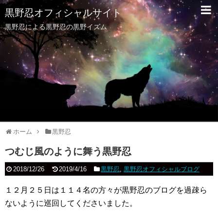
黒野忍オフィシャルサイト
黒野忍による黒野忍の黒野イズム
ホーム
黒野忍
つむじ風のように舞う黒野忍
2018/12/26
2019/4/16
黒野忍
,
黒野忍オフィシャルブログ
１２月２５日は１１４名の方々が黒野忍のブログを過疎ら
ないように巡回してくださいました。