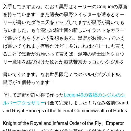
入手してますよね。なお！黒野はオーリーのConjuerの原画
を持っています！また過去の黒野ツイッターを遡るとオー
リーが書いたダキニ天をアップしてますが黒野が書いても
らいました。もう混沌の騎士団の新しいイラストをカラー
で書いてもらうという発想もある。黒野がお願いっていえ
ば書いてくれます有料だけど！多分これはバリーにも言え
ることで黒野がお願いって言えば、混沌の騎士団とクロウ
リー魔術を結び付けた絵とか滅茶苦茶カッコいいシジルを
書いてくれます。なお世界限定７つのベルゼブブボトル。
黒野が１個持ってます！
そして黒野が許可得て作った
Legion49の表紙のシジルのシ
ルバーアクセサリー
は全て完売しました！ちなみ名前Grand
and Royal Princeps of the Infernal Commonwealth of Hades
Knight of the Royal and Infernal Order of the Fly、Emperor