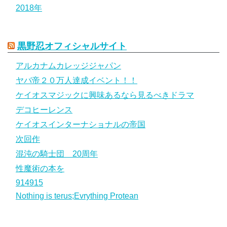
2018年
黒野忍オフィシャルサイト
アルカナムカレッジジャパン
ヤバ帝２０万人達成イベント！！
ケイオスマジックに興味あるなら見るべきドラマ
デコヒーレンス
ケイオスインターナショナルの帝国
次回作
混沌の騎士団 20周年
性魔術の本を
914915
Nothing is terus;Evrything Protean