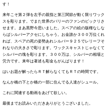
す！
来年こそ第２弾を左手の親指と第三関節が動く限りワック
スを彫ります。でまた世界のバリーのファンのビックリさ
せます。まあ黒野今思いました。スペアの絵の版権なしな
らばシルバーアクセにしちゃう。お金誰か３００万位くれ
れば、スペアの死の姿勢あれシルバー９２５でレリーフそ
れなりの大きさで彫ります。ワックスキャストじゃなくて
シルバーの塊を彫ります。３００万は、シルバーの相場と
労力です。来年は著述も彫金もがんばります！
はいお題が解ったらＲＴ解らなくてもＲＴの時間です。
なんか橋の下とか橋の一部に住んでる人達がシュール。
これに関連する動画をあげて欲しい。
最後までお読みいただきありがとうございました。