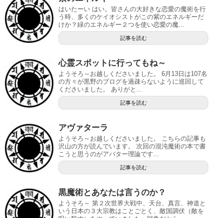
はいたーい はい。皆さんの大好きな恋愛の魔術を行
う時、多くのケイオシストがこの紫のエネルギーだ
けか？緑のエネルギー２つを使い恋愛の魔...
記事を読む
心霊スポットに行ってもね～
ようそろ～お越しくださいました。 6月13日は107名
の方々が黒野のブログを過疎らないように巡回して
くださいました。 ありがと...
記事を読む
アヴァターラ
ようそろ～お越しくださいました。 こちらの記事も
沢山の方が読んでいます。 次回の混沌魔術の本で書
こうと思うのがアバター理論です...
記事を読む
黒魔術とあなたは言うのか？
ようそろ～ 第２次世界大戦中、天台、真言、神道と
いう日本の３大宗教はことごとく、敵国調伏（敵を