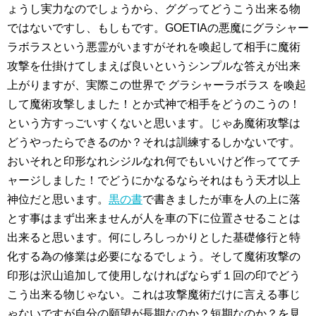
ょうし実力なのでしょうから、ググってどうこう出来る物
ではないですし、もしもです。GOETIAの悪魔にグラシャー
ラボラスという悪霊がいますがそれを喚起して相手に魔術
攻撃を仕掛けてしまえば良いというシンプルな答えが出来
上がりますが、実際この世界で グラシャーラボラス を喚起
して魔術攻撃しました！とか式神で相手をどうのこうの！
という方すっごいすくないと思います。じゃあ魔術攻撃は
どうやったらできるのか？それは訓練するしかないです。
おいそれと印形なれシジルなれ何でもいいけど作っててチ
ャージしました！でどうにかなるならそれはもう天才以上
神位だと思います。
黒の書
で書きましたが車を人の上に落
とす事はまず出来ませんが人を車の下に位置させることは
出来ると思います。何にしろしっかりとした基礎修行と特
化する為の修業は必要になるでしょう。そして魔術攻撃の
印形は沢山追加して使用しなければならず１回の印でどう
こう出来る物じゃない。これは攻撃魔術だけに言える事じ
ゃないですが自分の願望が長期なのか？短期なのか？を見