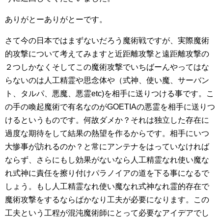
ありがとーありがとーです。
さて今の日本ではまずないだろう魔術戦ですが、実際魔術
的攻撃について考えてみますと近距離攻撃と遠距離攻撃の
２つしかなくそしてこの魔術攻撃でいちばーんやってはな
らないのは人工精霊や思念体や（式神、使い魔、サーバン
ト、タルパ、悪魔、悪霊etc)を相手に送りつける事です。こ
の手の喚起魔術で有名なのがGOETIAの悪霊を相手に送りつ
けるというものです。何故ダメか？それは独立した存在に
過度な期待をして結果の熱望を作るからです。相手にいつ
大惨事が訪れるのか？と常にアンテナをはっていなければ
ならず、さらにもし効果がないなら人工精霊なれ使い魔な
れ式神に責任を擦り付けパラノイアの道を下る事になるで
しょう。もし人工精霊なれ使い魔なれ式神なれ霊的存在で
魔術攻撃をするならばかなり工夫が必要になります。この
工夫という工程が混沌魔術師にとって必要なアイデアでし