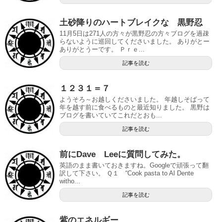
土砂降りのハートブレイクな 黒野忍
11月5日は271人の方々が黒野忍の方々ブログを過疎
らないように巡回してくださいました。 ありがとー
ありがとうーです。 Ｐｒｅ...
記事を読む
１２３１＝７
ようそろ～お越しくださいました。 年越しそばって
年を越す前に食べるものと最近知りました。 黒野は
ブログを書いていてこれだとおも...
記事を読む
前にDave Leeに質問してみた。
英語のまま書いておきますね。Googleで頑張って翻
訳して下さい。 Ｑ１ “Cook pasta to Al Dente
witho...
記事を読む
紫のエネルギー