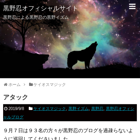
黒野忍オフィシャルサイト
黒野忍による黒野忍の黒野イズム
ホーム
ケイオスマジック
アタック
2019/9/8
ケイオスマジック
,
黒野イズム
,
黒野忍
,
黒野忍オフィシ
ャルブログ
９月７日は９３名の方々が黒野忍のブログを過疎らないよ
うに巡回してくださいました。