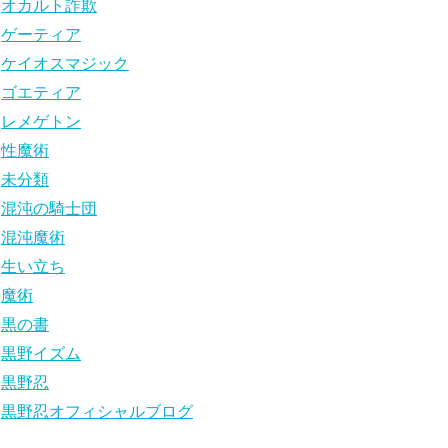
オカルト詐欺
ゲーティア
ケイオスマジック
ゴエティア
レメゲトン
性魔術
未分類
混沌の騎士団
混沌魔術
生い立ち
魔術
黒の書
黒野イズム
黒野忍
黒野忍オフィシャルブログ