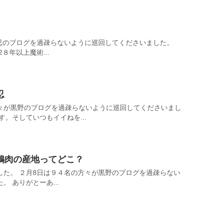
野忍のブログを過疎らないように巡回してくださいました。
８年以上魔術...
忍
々が黒野のブログを過疎らないように巡回してくださいまし
す。そしていつもイイねを...
鶏肉の産地ってどこ？
した。 ２月8日は９４名の方々が黒野のブログを過疎らない
 ありがとーあ...