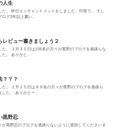
の人生
した。 昨日エンチャントメントをしました。印形で。 そし
グ3年以上書い...
らレビュー書きましょう２
た。 ３月３０日は106名の方々が黒野のブログを過疎らな
。 ありがと...
法？？？
した。 ２月２５日は８９名の方々が黒野のブログを過疎ら
た。 ありがとー...
い黒野忍
々が黒野忍のブログを過疎らないように巡回してくださいま