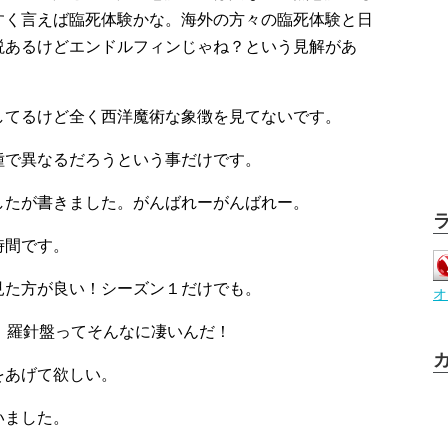
すく言えば臨死体験かな。海外の方々の臨死体験と日
説あるけどエンドルフィンじゃね？という見解があ
してるけど全く西洋魔術な象徴を見てないです。
種で異なるだろうという事だけです。
したが書きました。がんばれーがんばれー。
時間です。
見た方が良い！シーズン１だけでも。
オ
。羅針盤ってそんなに凄いんだ！
をあげて欲しい。
いました。