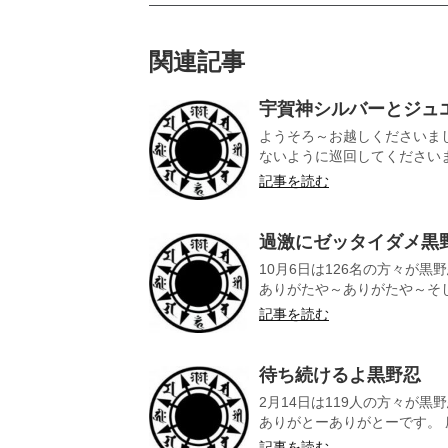
関連記事
宇賀神シルバーとジュ
ようそろ～お越しくださいま
ないように巡回してくださいまし
記事を読む
過激にゼッタイダメ黒
10月6日は126名の方々が
ありがたや～ありがたや～そし
記事を読む
待ち続けるよ黒野忍
2月14日は119人の方々が
ありがとーありがとーです。 座
記事を読む