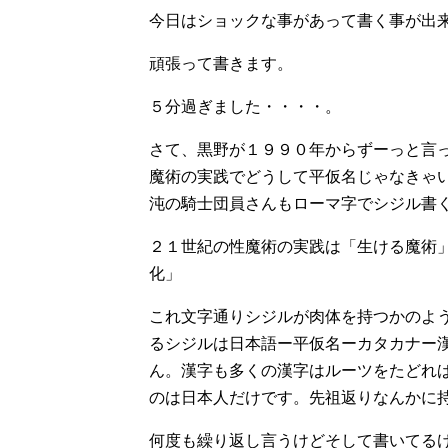
今日はショックな事があって書く事が出
頑張って書きます。
５分過ぎました・・・・。
さて、黒野が１９９０年からずーっと言
魔術の実践でどうして平仮名じゃなきゃ
沌の騎士団員さんもローマ字でシジル書
２１世紀の性魔術の実践は「生ける魔術
化」
これ文字通りシジルが肉体を持つかのよ
るシジルは日本語ー平仮名ーカタカナー
ん。漢字も多くの漢字はルーツをたどれ
のは日本人だけです。先祖返りなんかに
何度も繰り返し言うけどそして書いてる