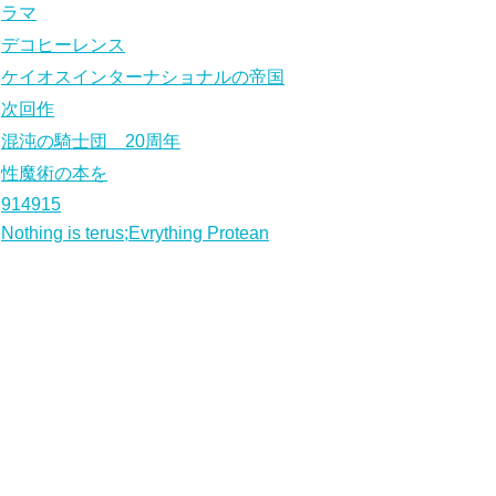
ラマ
デコヒーレンス
ケイオスインターナショナルの帝国
次回作
混沌の騎士団 20周年
性魔術の本を
914915
Nothing is terus;Evrything Protean