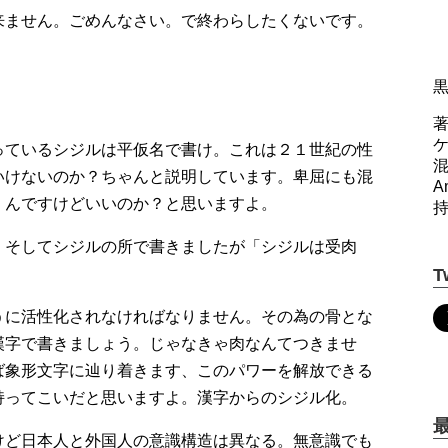
来ません。ごめんなさい。で終わらしたくないです。
著
っているシジルは平仮名で書け。これは２１世紀の性
いけないのか？ちゃんと説明しています。卑屈にも混
A
くんですけどいいのか？と思いますよ。
」そしてシジルの所で書きましたが「シジルは受肉
T
うに活性化されなければなりません。その為の骨とな
漢字で書きましょう。じゃなきゃ肉なんてつきませ
ば象形文字に辿り着きます、このパワーを解放できる
持ってこいだと思いますよ。漢字からのシジル化。
けど日本人と外国人の意識構造は異なる。無意識でも