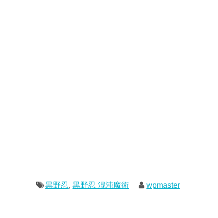
黒野忍
,
黒野忍 混沌魔術
wpmaster