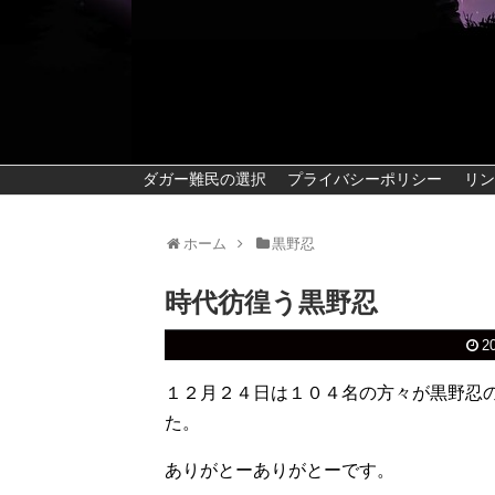
ダガー難民の選択
プライバシーポリシー
リン
ホーム
黒野忍
時代彷徨う黒野忍
2
１２月２４日は１０４名の方々が黒野忍
た。
ありがとーありがとーです。