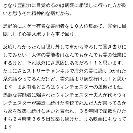
きなり霊能力に目覚めるのは病院に相談しに行った方が良
いと思うそれ精神的な病だから。
黒野的にスゲー有名な霊能者を１０人位集めて、完全に目
隠しして心霊スポットを車で回り、
反応しなかったら目隠し外して車から降ろして置き去りに
してみたい！大体の霊能者はなんでもかんでも霊の仕業に
するけど、それ以外にさ原因はあるだろ！！と思います。
たまにさヒストリーチャンネルで海外の霊に憑りつかれた
系の話やってるんだけど、霊の話より病院行けよ！と思い
ます。まあ有名どころはウィンチェスターの屋敷だよね。
馬鹿な霊能者に騙されたウィンチェスター夫人が代々ウィ
ンチェスターが製造し続けた拳銃で死んだ人が祟ってるか
ら家を改築し続けなさいと言われ、３８年間で屋敷をひた
すら２４時間３６５日改築し続けた。まあ映画にもなって
ます。