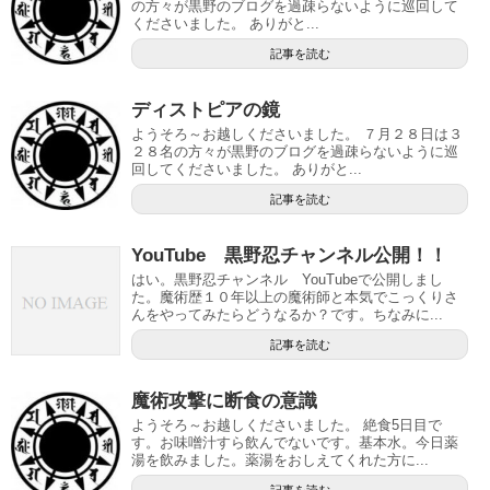
の方々が黒野のブログを過疎らないように巡回して
くださいました。 ありがと...
記事を読む
ディストピアの鏡
ようそろ～お越しくださいました。 ７月２８日は３
２８名の方々が黒野のブログを過疎らないように巡
回してくださいました。 ありがと...
記事を読む
YouTube 黒野忍チャンネル公開！！
はい。黒野忍チャンネル YouTubeで公開しまし
た。魔術歴１０年以上の魔術師と本気でこっくりさ
んをやってみたらどうなるか？です。ちなみに...
記事を読む
魔術攻撃に断食の意識
ようそろ～お越しくださいました。 絶食5日目で
す。お味噌汁すら飲んでないです。基本水。今日薬
湯を飲みました。薬湯をおしえてくれた方に...
記事を読む