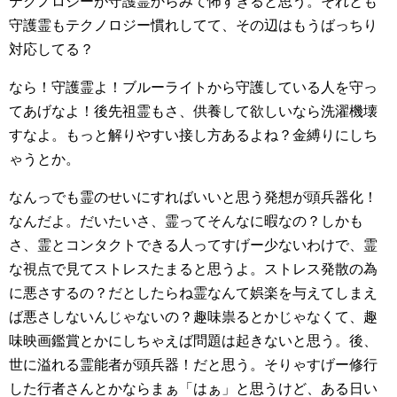
テクノロジーが守護霊からみて怖すぎると思う。それとも
守護霊もテクノロジー慣れしてて、その辺はもうばっちり
対応してる？
なら！守護霊よ！ブルーライトから守護している人を守っ
てあげなよ！後先祖霊もさ、供養して欲しいなら洗濯機壊
すなよ。もっと解りやすい接し方あるよね？金縛りにしち
ゃうとか。
なんっでも霊のせいにすればいいと思う発想が頭兵器化！
なんだよ。だいたいさ、霊ってそんなに暇なの？しかも
さ、霊とコンタクトできる人ってすげー少ないわけで、霊
な視点で見てストレスたまると思うよ。ストレス発散の為
に悪さするの？だとしたらね霊なんて娯楽を与えてしまえ
ば悪さしないんじゃないの？趣味祟るとかじゃなくて、趣
味映画鑑賞とかにしちゃえば問題は起きないと思う。後、
世に溢れる霊能者が頭兵器！だと思う。そりゃすげー修行
した行者さんとかならまぁ「はぁ」と思うけど、ある日い