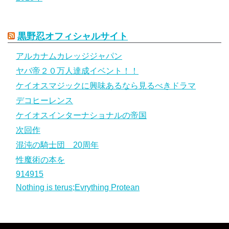
黒野忍オフィシャルサイト
アルカナムカレッジジャパン
ヤバ帝２０万人達成イベント！！
ケイオスマジックに興味あるなら見るべきドラマ
デコヒーレンス
ケイオスインターナショナルの帝国
次回作
混沌の騎士団 20周年
性魔術の本を
914915
Nothing is terus;Evrything Protean