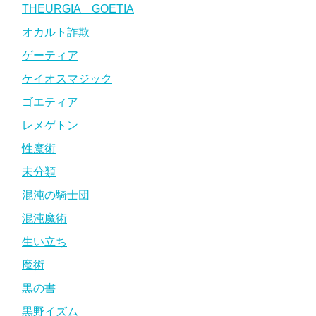
THEURGIA GOETIA
オカルト詐欺
ゲーティア
ケイオスマジック
ゴエティア
レメゲトン
性魔術
未分類
混沌の騎士団
混沌魔術
生い立ち
魔術
黒の書
黒野イズム