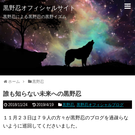
黒野忍オフィシャルサイト
黒野忍による黒野忍の黒野イズム
ホーム
黒野忍
誰も知らない未来への黒野忍
2018/11/24
2019/4/19
黒野忍
,
黒野忍オフィシャルブログ
１１月２３日は７９人の方々が黒野忍のブログを過疎らな
いように巡回してくださいました。