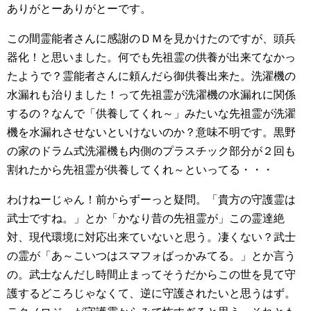
ありがとーありがとーです。
この間霊能者さんに感謝のＤＭを見かけたのですが、頭兵
器化！と思いました。何でも先祖霊の供養が出来てなかっ
たようで？霊能者さんに頼んだら御供養出来た。洗濯機の
水漏れも治りました！って先祖霊が洗濯機の水漏れに関係
するの？なんで「供養してくれ～」みたいな先祖霊が洗濯
機を水漏れさせないといけないのか？意味不明です。黒野
の家のドラム式洗濯機も内側のプラスチック部分が２回も
割れたから先祖霊が供養してくれ～といってる・・・
わけねーじゃん！前からずーっと疑問。「貴方の守護霊は
武士ですね。」とか「かなり昔の先祖霊が」この霊達絶
対、現代環境に対応出来ていないと思う。凄くない？武士
の霊が「あ～こいつはスマフォばっかみてる。」とか言う
の。武士なんだし時間止まってそうだからこの世を見て守
護するどころじゃなくて、逆に守護されたいと思うはず。