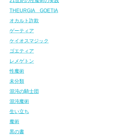
21世紀の性魔術の実践
THEURGIA GOETIA
オカルト詐欺
ゲーティア
ケイオスマジック
ゴエティア
レメゲトン
性魔術
未分類
混沌の騎士団
混沌魔術
生い立ち
魔術
黒の書