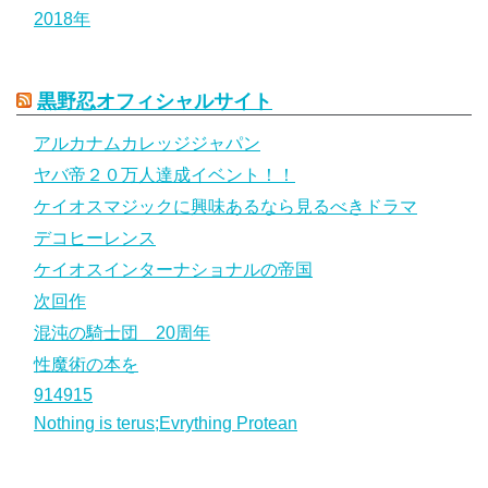
2018年
黒野忍オフィシャルサイト
アルカナムカレッジジャパン
ヤバ帝２０万人達成イベント！！
ケイオスマジックに興味あるなら見るべきドラマ
デコヒーレンス
ケイオスインターナショナルの帝国
次回作
混沌の騎士団 20周年
性魔術の本を
914915
Nothing is terus;Evrything Protean