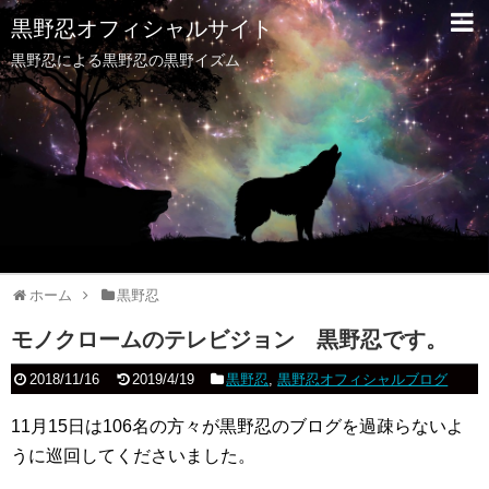
黒野忍オフィシャルサイト
黒野忍による黒野忍の黒野イズム
ホーム
黒野忍
モノクロームのテレビジョン 黒野忍です。
2018/11/16
2019/4/19
黒野忍
,
黒野忍オフィシャルブログ
11月15日は106名の方々が黒野忍のブログを過疎らないよ
うに巡回してくださいました。