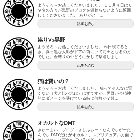
ようそろ～お越しくださいました。 １１月４日は６
９名の方々が黒野のブログを過疎らないように巡回
してくださいました。 ありがとー...
記事を読む
祟りVs黒野
ようそろ～お越しくださいました。 昨日寝てると
き、真っ黒な人影がドアの前にいて前田となるの方
でした。金縛りの中どうにかして撃退しまし...
記事を読む
猫は賢いの？
ようそろ～お越しくだしました。 猫ってそんなに賢
くない（犬と比べれば）はずですが、黒野が今精神
的にダメージを受けている時に何故か？普...
記事を読む
オカルトなDMT
きゅーまい・ブログ・きしふぃー・たんでぃがーた
んでぃ DMYだけがオカルト、スプリチュアル方面で
わちゃわちゃ言われているけど、たしか...