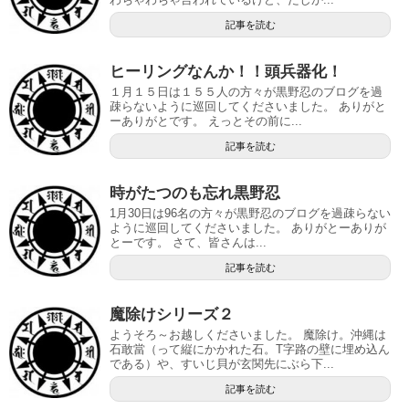
記事を読む
ヒーリングなんか！！頭兵器化！
１月１５日は１５５人の方々が黒野忍のブログを過
疎らないように巡回してくださいました。 ありがと
ーありがとです。 えっとその前に...
記事を読む
時がたつのも忘れ黒野忍
1月30日は96名の方々が黒野忍のブログを過疎らない
ように巡回してくださいました。 ありがとーありが
とーです。 さて、皆さんは...
記事を読む
魔除けシリーズ２
ようそろ～お越しくださいました。 魔除け。沖縄は
石敢當（って縦にかかれた石。T字路の壁に埋め込ん
である）や、すいじ貝が玄関先にぶら下...
記事を読む