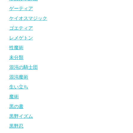
ゲーティア
ケイオスマジック
ゴエティア
レメゲトン
性魔術
未分類
混沌の騎士団
混沌魔術
生い立ち
魔術
黒の書
黒野イズム
黒野忍