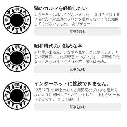
猫のカルマを経験したい
ようそろ～お越しくださいました。 ３月７日は１５
０名の方々が黒野のブログを過疎らないように巡回
してくださいました。 ありがとー...
記事を読む
昭和時代のお勧めな本
大地震が来るみたいな夢を見て、これ夢じゃん。と
思い明晰夢にした黒野忍でございます。 黒野名作だ
な～と思うカリパクされた本「魔術は英語...
記事を読む
インターネットに接続できません。
12月12日は109名の方々が黒野忍のブログを過疎ら
ないように巡回してくださいました。 ありがとーあ
りがとです。 まじで痛い（...
記事を読む