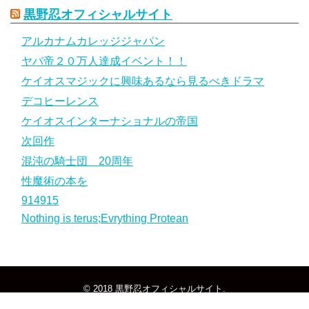
黒野忍オフィシャルサイト
アルカナムカレッジジャパン
ヤバ帝２０万人達成イベント！！
ケイオスマジックに興味あるなら見るべきドラマ
デコヒーレンス
ケイオスインターナショナルの帝国
次回作
混沌の騎士団 20周年
性魔術の本を
914915
Nothing is terus;Evrything Protean
© 2018
黒野忍オフィシャルサイト
.