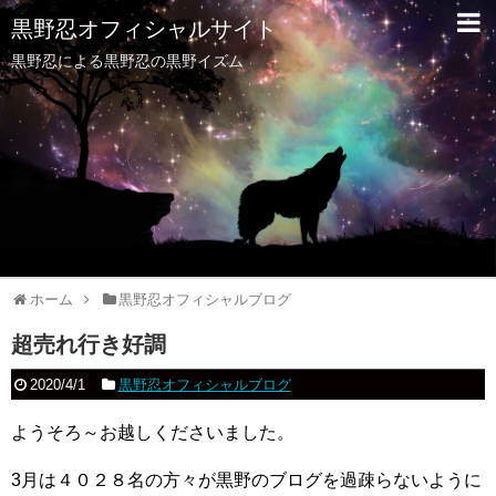
黒野忍オフィシャルサイト
黒野忍による黒野忍の黒野イズム
ホーム
黒野忍オフィシャルブログ
超売れ行き好調
2020/4/1
黒野忍オフィシャルブログ
ようそろ～お越しくださいました。
3月は４０２８名の方々が黒野のブログを過疎らないように