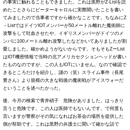
の事実に触れることもできました。これは黒野がZ-Listを読
めたことさらにピーターキャロルに実際聞いたことを書い
てみましたので当事者ですから確かなことです。ちなみにZ
－ListではドイツIOTメンバーが50メートル離れた魔術師に
攻撃をして吐血させたや、イギリスメンバーがドイツのメ
ンバに100メートル離れ攻撃したなどかいてありましたが割
愛しました。確かめようがないからです。そもそもZーList
はIOT機密情報で当時の北アメリカセクションヘッドが書い
たものなのですが、この人もIOTにいません。なので確認で
きるところだけを紹介し、謎の（笑）スライム事件（長尾
豊さん）より規模の大きな戦後の魔術戦がアイスウォーだ
ということを述べたかった。
後、今月の検索で青井硝子 危険がありました。はっきり
言うと危険です。この人は医師でもないんです。で何度も
言いますが警察がその気になればお茶会の場所を提供した
側が幇助です。これは黒野の弁護士に聞いて確かな話で