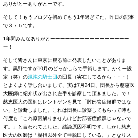
ありがとーありがとーです。
そして！もうブログを初めてもう1年過ぎてた。昨日の記事
で３７５です。
1年間みんなありがとーーーーーーーーーーーーーーーー
ー！
そして皆さんに東京に戻る前に発表したいことがありま
す。黒野ですが10月のどっかしらで手術します。かくー設
定（笑）の
混沌の騎士団
の団長（実在してるから・・・）
とよくよく話し合いまして、実は7月24日、団長から慈恵医
大医師に紹介状が出され左手を診察して頂きました。で！
慈恵医大の医師はレントゲンを見て「肘部管症候群ではな
い」と診断しました。これは団長に診察してもらって時も
何度も「これ原因解りませんけど肘部管症候群じゃないで
す。」と言われてました。結論原因不明です。しかし慈恵
医大の医師は「親指以外全て亜脱臼している。」となりス