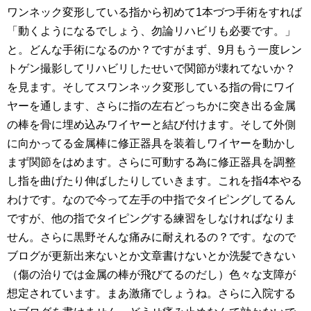
ワンネック変形している指から初めて1本づつ手術をすれば
「動くようになるでしょう、勿論リハビリも必要です。」
と。どんな手術になるのか？ですがまず、9月もう一度レン
トゲン撮影してリハビリしたせいで関節が壊れてないか？
を見ます。そしてスワンネック変形している指の骨にワイ
ヤーを通します、さらに指の左右どっちかに突き出る金属
の棒を骨に埋め込みワイヤーと結び付けます。そして外側
に向かってる金属棒に修正器具を装着しワイヤーを動かし
まず関節をはめます。さらに可動する為に修正器具を調整
し指を曲げたり伸ばしたりしていきます。これを指4本やる
わけです。なので今って左手の中指でタイピングしてるん
ですが、他の指でタイピングする練習をしなければなりま
せん。さらに黒野そんな痛みに耐えれるの？です。なので
ブログが更新出来ないとか文章書けないとか洗髪できない
（傷の治りでは金属の棒が飛びてるのだし）色々な支障が
想定されています。まあ激痛でしょうね。さらに入院する