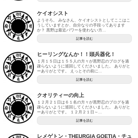
ケイオシスト
ようそろ。 みなさん、ケイオシストとしてここはこ
うしていますとか、自分なりの手段ってあります
か？ 黒野は最近パワーを使わない方...
記事を読む
ヒーリングなんか！！頭兵器化！
１月１５日は１５５人の方々が黒野忍のブログを過
疎らないように巡回してくださいました。 ありがと
ーありがとです。 えっとその前に...
記事を読む
クオリティーの向上
１２月２１日は６１名の方々が黒野忍のブログを過
疎らないように巡回してくださいました。 ありがと
ーありがとです。 １２月２１日～...
記事を読む
レメゲトン・THEURGIA GOETIA・チュ