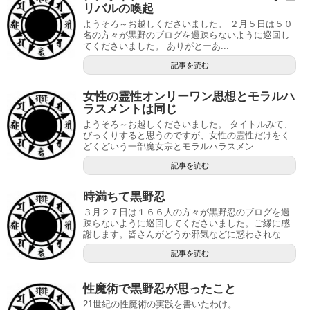
リバルの喚起
ようそろ～お越しくださいました。 ２月５日は５０
名の方々が黒野のブログを過疎らないように巡回し
てくださいました。 ありがとーあ...
記事を読む
女性の霊性オンリーワン思想とモラルハ
ラスメントは同じ
ようそろ～お越しくださいました。 タイトルみて、
びっくりすると思うのですが、女性の霊性だけをく
どくどいう一部魔女宗とモラルハラスメン...
記事を読む
時満ちて黒野忍
３月２７日は１６６人の方々が黒野忍のブログを過
疎らないように巡回してくださいました。ご縁に感
謝します。皆さんがどうか邪気などに惑わされな...
記事を読む
性魔術で黒野忍が思ったこと
21世紀の性魔術の実践を書いたわけ。