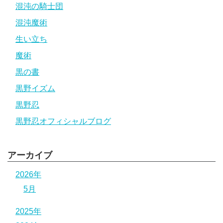
混沌の騎士団
混沌魔術
生い立ち
魔術
黒の書
黒野イズム
黒野忍
黒野忍オフィシャルブログ
アーカイブ
2026年
5月
2025年