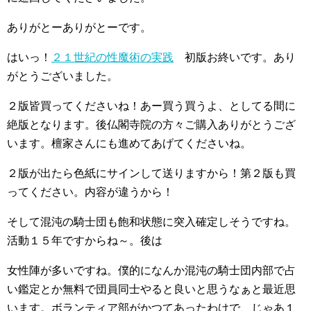
ありがとーありがとーです。
はいっ！
２１世紀の性魔術の実践
初版お終いです。あり
がとうございました。
２版皆買ってくださいね！あー買う買うよ、としてる間に
絶版となります。後仏閣寺院の方々ご購入ありがとうござ
います。檀家さんにも進めてあげてくださいね。
２版が出たら色紙にサインして送りますから！第２版も買
ってください。内容が違うから！
そして混沌の騎士団も飽和状態に突入確定しそうですね。
活動１５年ですからね～。後は
女性陣が多いですね。僕的になんか混沌の騎士団内部で占
い鑑定とか無料で団員同士やると良いと思うなぁと最近思
います。ボランティア部がかつてあったわけで、じゃあ１