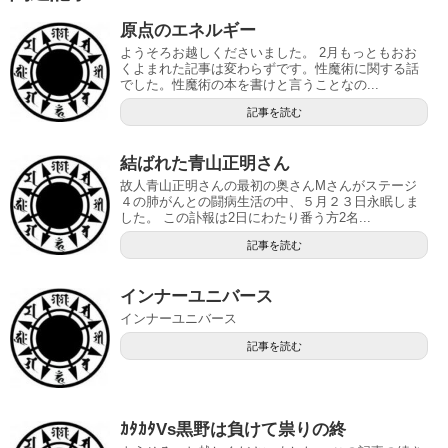
原点のエネルギー
ようそろお越しくださいました。 2月もっともおお
くよまれた記事は変わらずです。性魔術に関する話
でした。性魔術の本を書けと言うことなの...
記事を読む
結ばれた青山正明さん
故人青山正明さんの最初の奥さんMさんがステージ
４の肺がんとの闘病生活の中、５月２３日永眠しま
した。 この訃報は2日にわたり番う方2名...
記事を読む
インナーユニバース
インナーユニバース
記事を読む
ｶﾀｶﾀVs黒野は負けて祟りの終