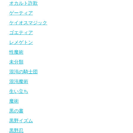
オカルト詐欺
ゲーティア
ケイオスマジック
ゴエティア
レメゲトン
性魔術
未分類
混沌の騎士団
混沌魔術
生い立ち
魔術
黒の書
黒野イズム
黒野忍