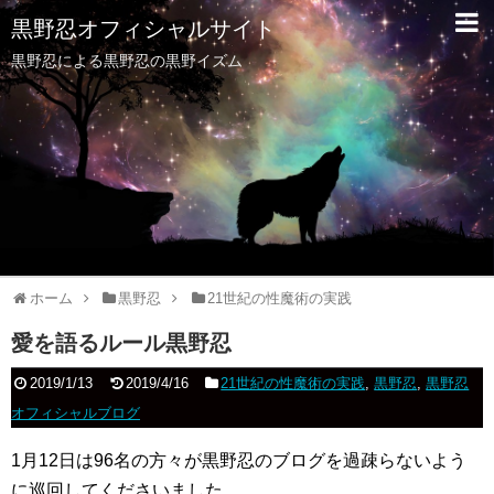
黒野忍オフィシャルサイト
黒野忍による黒野忍の黒野イズム
ホーム
黒野忍
21世紀の性魔術の実践
愛を語るルール黒野忍
2019/1/13
2019/4/16
21世紀の性魔術の実践
,
黒野忍
,
黒野忍
オフィシャルブログ
1月12日は96名の方々が黒野忍のブログを過疎らないよう
に巡回してくださいました。