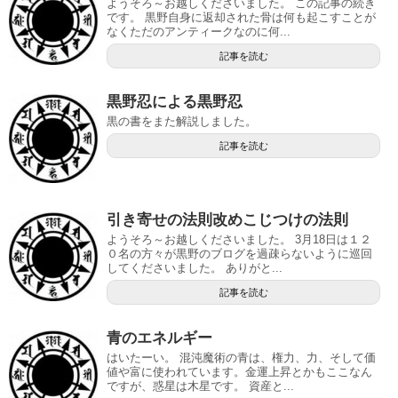
ようそろ～お越しくださいました。 この記事の続き
です。 黒野自身に返却された骨は何も起こすことが
なくただのアンティークなのに何...
記事を読む
黒野忍による黒野忍
黒の書をまた解説しました。
記事を読む
引き寄せの法則改めこじつけの法則
ようそろ～お越しくださいました。 3月18日は１２
０名の方々が黒野のブログを過疎らないように巡回
してくださいました。 ありがと...
記事を読む
青のエネルギー
はいたーい。 混沌魔術の青は、権力、力、そして価
値や富に使われています。金運上昇とかもここなん
ですが、惑星は木星です。 資産と...