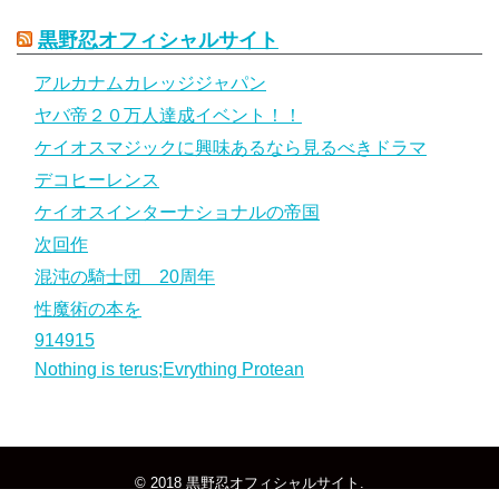
黒野忍オフィシャルサイト
アルカナムカレッジジャパン
ヤバ帝２０万人達成イベント！！
ケイオスマジックに興味あるなら見るべきドラマ
デコヒーレンス
ケイオスインターナショナルの帝国
次回作
混沌の騎士団 20周年
性魔術の本を
914915
Nothing is terus;Evrything Protean
© 2018
黒野忍オフィシャルサイト
.