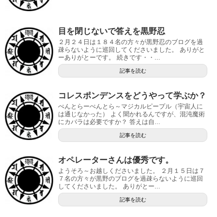
目を閉じないで答えを黒野忍
２月２４日は１８４名の方々が黒野忍のブログを過
疎らないように巡回してくださいました。 ありがと
ーありがとーです。 続きです・・...
記事を読む
コレスポンデンスをどうやって学ぶか？
ぺんとらーぺんとら～マジカルピープル（宇宙人に
は通じなかった） よく聞かれるんですが、混沌魔術
にカバラは必要ですか？ 答えは自...
記事を読む
オペレーターさんは優秀です。
ようそろ～お越しくださいました。 ２月１５日は７
７名の方々が黒野のブログを過疎らないように巡回
してくださいました。 ありがとー...
記事を読む