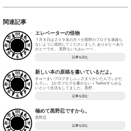
関連記事
エレベーターの怪物
７月８日は２０９名の方々が黒野のブログを過疎ら
ないように巡回してくださいました ありがとーあり
がとーです。 黒野もいちおレーベ...
記事を読む
新しい本の原稿を書いているだよ。
きゅーまいブログきしふぃさまりかいたんでぃがた
んでぃ。 1か月ブログを書かない＋Twitterすらみな
いという生活をしてました。黒野...
記事を読む
極めて黒野忍ですから。
黒野忍
記事を読む