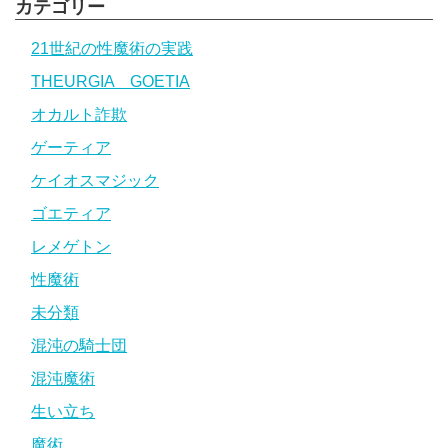
カテゴリー
21世紀の性魔術の実践
THEURGIA GOETIA
オカルト詐欺
ゲーティア
ケイオスマジック
ゴエティア
レメゲトン
性魔術
未分類
混沌の騎士団
混沌魔術
生い立ち
魔術