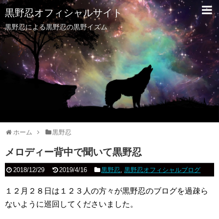
黒野忍オフィシャルサイト
黒野忍による黒野忍の黒野イズム
ホーム
黒野忍
メロディー背中で聞いて黒野忍
2018/12/29
2019/4/16
黒野忍
,
黒野忍オフィシャルブログ
１２月２８日は１２３人の方々が黒野忍のブログを過疎ら
ないように巡回してくださいました。