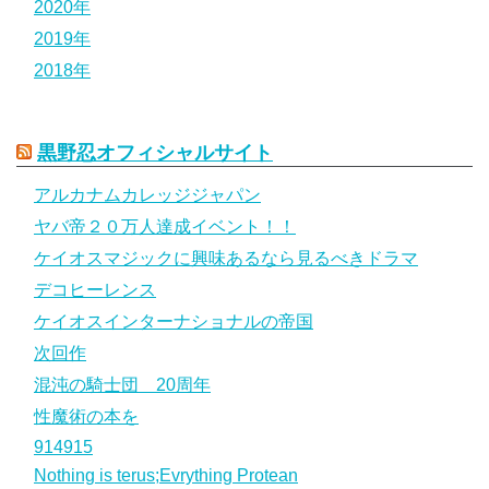
2020年
2019年
2018年
黒野忍オフィシャルサイト
アルカナムカレッジジャパン
ヤバ帝２０万人達成イベント！！
ケイオスマジックに興味あるなら見るべきドラマ
デコヒーレンス
ケイオスインターナショナルの帝国
次回作
混沌の騎士団 20周年
性魔術の本を
914915
Nothing is terus;Evrything Protean