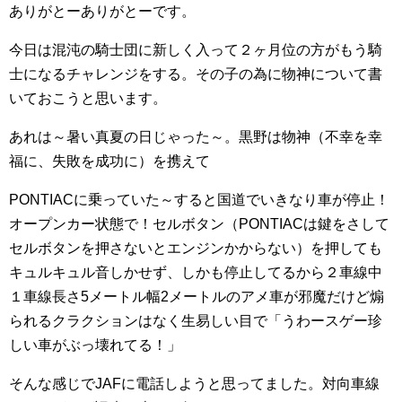
ありがとーありがとーです。
今日は混沌の騎士団に新しく入って２ヶ月位の方がもう騎
士になるチャレンジをする。その子の為に物神について書
いておこうと思います。
あれは～暑い真夏の日じゃった～。黒野は物神（不幸を幸
福に、失敗を成功に）を携えて
PONTIACに乗っていた～すると国道でいきなり車が停止！
オープンカー状態で！セルボタン（PONTIACは鍵をさして
セルボタンを押さないとエンジンかからない）を押しても
キュルキュル音しかせず、しかも停止してるから２車線中
１車線長さ5メートル幅2メートルのアメ車が邪魔だけど煽
られるクラクションはなく生易しい目で「うわースゲー珍
しい車がぶっ壊れてる！」
そんな感じでJAFに電話しようと思ってました。対向車線