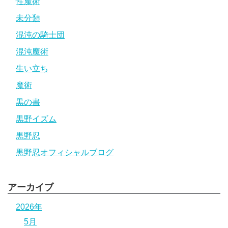
性魔術
未分類
混沌の騎士団
混沌魔術
生い立ち
魔術
黒の書
黒野イズム
黒野忍
黒野忍オフィシャルブログ
アーカイブ
2026年
5月