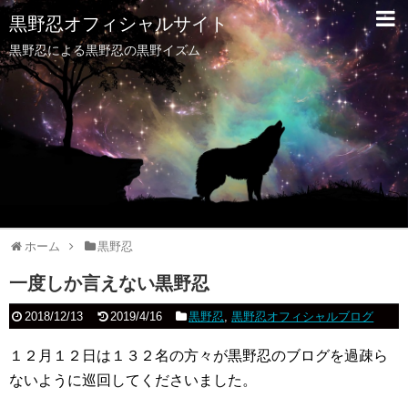
黒野忍オフィシャルサイト
黒野忍による黒野忍の黒野イズム
ホーム
黒野忍
一度しか言えない黒野忍
2018/12/13
2019/4/16
黒野忍
,
黒野忍オフィシャルブログ
１２月１２日は１３２名の方々が黒野忍のブログを過疎ら
ないように巡回してくださいました。