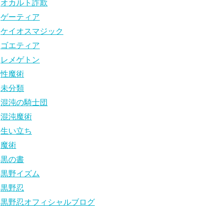
オカルト詐欺
ゲーティア
ケイオスマジック
ゴエティア
レメゲトン
性魔術
未分類
混沌の騎士団
混沌魔術
生い立ち
魔術
黒の書
黒野イズム
黒野忍
黒野忍オフィシャルブログ