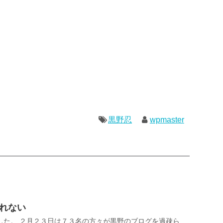
黒野忍
wpmaster
しれない
した。 ２月２３日は７３名の方々が黒野のブログを過疎ら