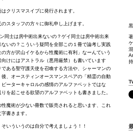
はクリスマスイブに発行されます。
元のスタッフの方々に御礼申し上げます。
アン同士は房中術出来ないの？ゲイ同士は房中術出来
著
来ないの？こういう疑問を全部この１冊で論考し実践
性の方が沢山イケるから性魔術に有利」なーんていう
A
者向けにはアストラル（悪用厳禁）も書いています
りである聖守護天使を召喚する方法や、シャーマンの
。後、オースティンオースマンスペアの「精霊の自動
T
！ピーターキャロルの感情のアルファベットではな
返りを起こせる欲望のアルファベットも書きました。
の性魔術が少ない冊数で販売されると思います、これ
文字書きます。
！そいういうのは自分で考えましょう！！