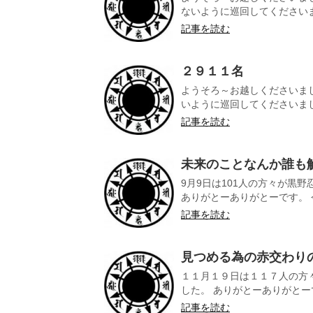
ないように巡回してくださいまし
記事を読む
２９１１名
ようそろ～お越しくださいま
いように巡回してくださいました
記事を読む
未来のことなんか誰も
9月9日は101人の方々が黒
ありがとーありがとーです。 今
記事を読む
見つめる為の赤交わり
１１月１９日は１１７人の方
した。 ありがとーありがとーです
記事を読む