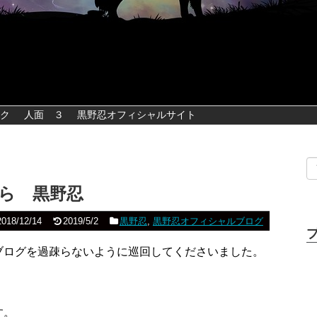
ク
人面 ３
黒野忍オフィシャルサイト
ら 黒野忍
2018/12/14
2019/5/2
黒野忍
,
黒野忍オフィシャルブログ
ブログを過疎らないように巡回してくださいました。
す。