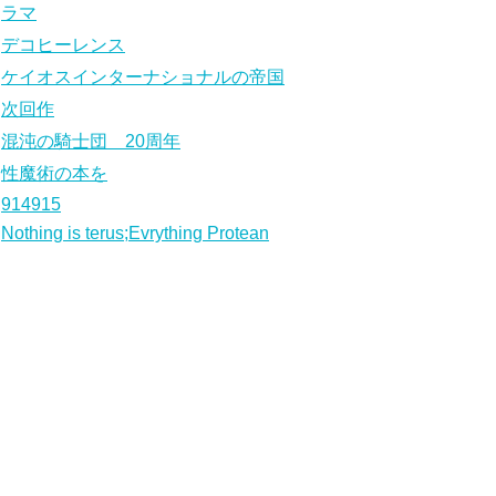
ラマ
デコヒーレンス
ケイオスインターナショナルの帝国
次回作
混沌の騎士団 20周年
性魔術の本を
914915
Nothing is terus;Evrything Protean