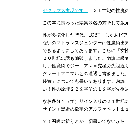
セクリマス実現です！
２１世紀の性魔術
この本に携わった編集３名の方そして版
性が多様化した時代、LGBT、じゃあビ
ないの？トランスジェンダーは性魔術出
できるようにしてあります。さらに「女
２０世紀の話も論破しました。勿論上級
し、性魔術でジーニアス＝究極の先祖返
グレートアニマルとの遭遇も書きました
装置」についても書いてあります。勿論
い！性の原理２２文字その１文字が先祖
なお多分？（笑）サイン入りの２１世紀
サイン＋黒野の欲望のアルファベット１
で！召喚の祈りとか一切書いてないから