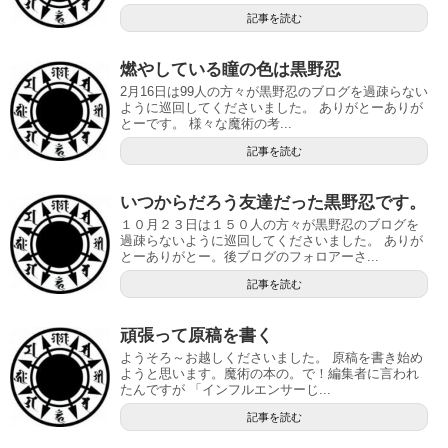
記事を読む
燃やしている瞳の色は黒野忍
2月16日は99人の方々が黒野忍のブログを過疎らない
ように巡回してくださいました。 ありがとーありが
とーです。 様々な魔術の考...
記事を読む
いつからだろう友達だった黒野忍です。
１０月２３日は１５０人の方々が黒野忍のブログを
過疎らないように巡回してくださいました。 ありが
とーありがとー。後ブログのフォロアーさ...
記事を読む
頑張って原稿を書く
ようそろ～お越しくださいました。 原稿を書き始め
ようと思います。魔術の本の。で！編集者に言われ
たんですが 「インフルエンサーじ...
記事を読む