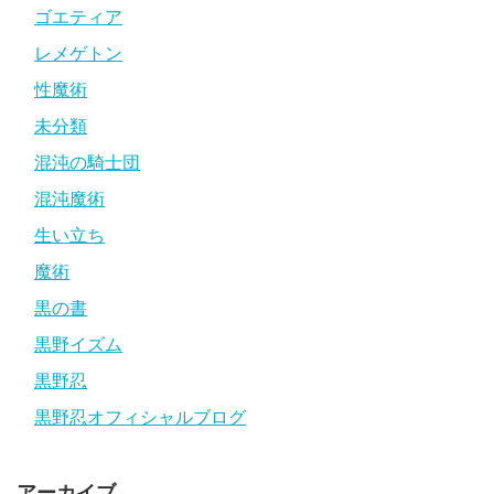
ゴエティア
レメゲトン
性魔術
未分類
混沌の騎士団
混沌魔術
生い立ち
魔術
黒の書
黒野イズム
黒野忍
黒野忍オフィシャルブログ
アーカイブ