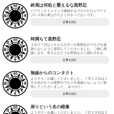
終焉は何処と憂えるな黒野忍
パブリックドメインで挑戦するブログだけどワード
プレス初心者なのでよくわかってないです。
記事を読む
時満ちて黒野忍
３月２７日は１６６人の方々が黒野忍のブログを過
疎らないように巡回してくださいました。ご縁に感
謝します。皆さんがどうか邪気などに惑わされな...
記事を読む
無線からのコンタクト
ようそろ～お越しくださいました。 ７月２２日は１
６８名の方々が黒野のブログを過疎らないように巡
回してくださいました。 ありがと...
記事を読む
祟りという名の鏡像
ようそろ～お越しくださいました。 ７月２９日は３