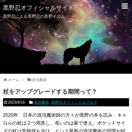
黒野忍オフィシャルサイト
黒野忍による黒野忍の黒野イズム
ホーム
混沌魔術
杖をアップグレードする期間って？
2023/9/16
混沌魔術
,
黒野忍オフィシャルブログ
2020年 日本の混沌魔術師の方々が黒野の本を読み、キャ
ロルの杖は２つ用意し、長いのは家で使え。ポケットサイ
ズの杖は常時持ち歩け。という最新の混沌魔術の習慣が紹