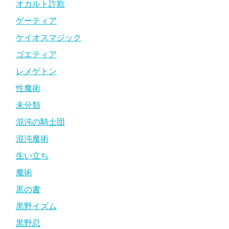
オカルト詐欺
ゲーティア
ケイオスマジック
ゴエティア
レメゲトン
性魔術
未分類
混沌の騎士団
混沌魔術
生い立ち
魔術
黒の書
黒野イズム
黒野忍