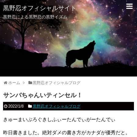
黒野忍オフィシャルサイト
黒野忍による黒野忍の黒野イズム
ホーム
黒野忍オフィシャルブログ
サンバちゃんいティンセル！
2022/1/8
黒野忍オフィシャルブログ
きゅーまいぶろぐきしふぃーたんでぃがーたんでぃ
昨日書きました。絶対ダメの書き方がカナダが優秀だと。