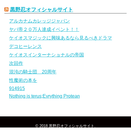
黒野忍オフィシャルサイト
アルカナムカレッジジャパン
ヤバ帝２０万人達成イベント！！
ケイオスマジックに興味あるなら見るべきドラマ
デコヒーレンス
ケイオスインターナショナルの帝国
次回作
混沌の騎士団 20周年
性魔術の本を
914915
Nothing is terus;Evrything Protean
© 2018
黒野忍オフィシャルサイト
.