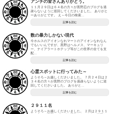
アンチの皆さんありがとう。
１１月２９日は６４名の方々が黒野忍のブログを過
疎らないように巡回してくださいました。 ありがと
ーありがとです。 え～今日の検索...
記事を読む
数の暴力しかない現代
今ホルスのアイオンなれマートのアイオンなれなん
でもいいんですが、黒野はヘルメス、マーキュリ
ー、ナイアラートホテップ等がこの世界の全てを支
配...
記事を読む
心霊スポットに行ってみた～
ようそろ～お越しくださいました。 ７月２４日は２
３４名の方々が黒野のブログを過疎らないように巡
回してくださいました。 ありがと...
記事を読む
２９１１名
ようそろ～お越しくださいました。 ２月は２９１１