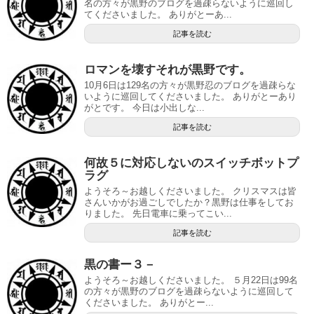
名の方々が黒野のブログを過疎らないように巡回し
てくださいました。 ありがとーあ...
記事を読む
ロマンを壊すそれが黒野です。
10月6日は129名の方々が黒野忍のブログを過疎らな
いように巡回してくださいました。 ありがとーあり
がとです。 今日は小出しな...
記事を読む
何故５に対応しないのスイッチボットプ
ラグ
ようそろ～お越しくださいました。 クリスマスは皆
さんいかがお過ごしでしたか？黒野は仕事をしてお
りました。 先日電車に乗ってこい...
記事を読む
黒の書ー３－
ようそろ～お越しくださいました。 ５月22日は99名
の方々が黒野のブログを過疎らないように巡回して
くださいました。 ありがとー...