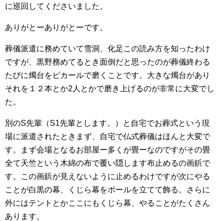
に巡回してくださいました。
ありがとーありがとーです。
葬儀派遣に務めていて雪洞、化足この読み方を知ったわけ
ですが、黒野務めてるとき面倒だと思ったのが葬儀終わる
たびに燭台をピカールで磨くことです。大きな燭台があり
それを１２本とか2人とかで磨き上げるのが非常に大変でし
た。
別のS先輩（S1先輩とします。）と自宅でお葬式という現
場に派遣されたときまず、自宅で仏式葬儀はほんと大変で
す。まず会場となるお部屋ー多くが畳ーなのですがその畳
全て天竺という木綿の布で覆い隠します布止めるの画鋲で
す。この画鋲が見えないように止めるわけですが次にやる
ことが白黒の幕、くじら幕をポールを立てて飾る。さらに
外にはテントとかここにもくじら幕、やることがたくさん
あります。