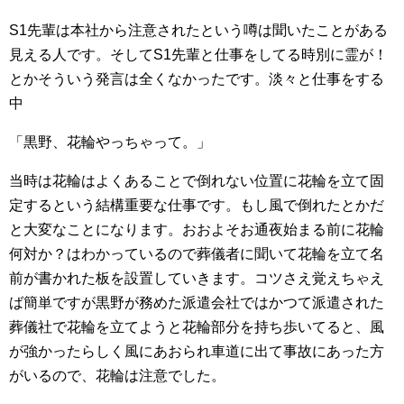
S1先輩は本社から注意されたという噂は聞いたことがある
見える人です。そしてS1先輩と仕事をしてる時別に霊が！
とかそういう発言は全くなかったです。淡々と仕事をする
中
「黒野、花輪やっちゃって。」
当時は花輪はよくあることで倒れない位置に花輪を立て固
定するという結構重要な仕事です。もし風で倒れたとかだ
と大変なことになります。おおよそお通夜始まる前に花輪
何対か？はわかっているので葬儀者に聞いて花輪を立て名
前が書かれた板を設置していきます。コツさえ覚えちゃえ
ば簡単ですが黒野が務めた派遣会社ではかつて派遣された
葬儀社で花輪を立てようと花輪部分を持ち歩いてると、風
が強かったらしく風にあおられ車道に出て事故にあった方
がいるので、花輪は注意でした。