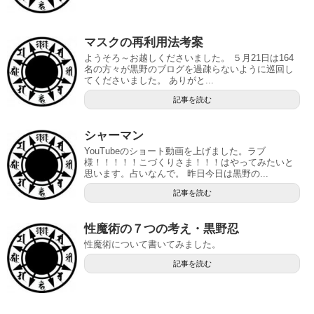
マスクの再利用法考案
ようそろ～お越しくださいました。 ５月21日は164
名の方々が黒野のブログを過疎らないように巡回し
てくださいました。 ありがと...
記事を読む
シャーマン
YouTubeのショート動画を上げました。ラブ
様！！！！！こづくりさま！！！はやってみたいと
思います。占いなんで。 昨日今日は黒野の...
記事を読む
性魔術の７つの考え・黒野忍
性魔術について書いてみました。
記事を読む