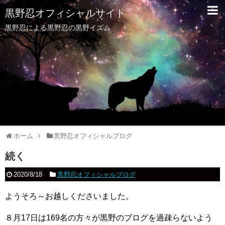
黒野忍オフィシャルサイト
黒野忍による黒野忍の黒野イズム
ホーム
黒野忍オフィシャルブログ
続く
2020/8/18
黒野忍オフィシャルブログ
ようそろ～お越しくださいました。
８月17日は169名の方々が黒野のブログを過疎らないよう