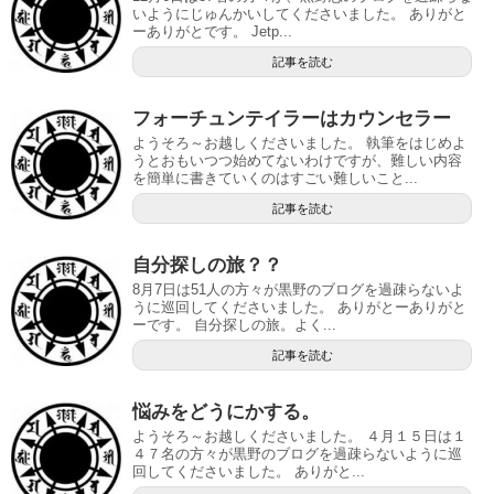
いようにじゅんかいしてくださいました。 ありがと
ーありがとです。 Jetp...
記事を読む
フォーチュンテイラーはカウンセラー
ようそろ～お越しくださいました。 執筆をはじめよ
うとおもいつつ始めてないわけですが、難しい内容
を簡単に書きていくのはすごい難しいこと...
記事を読む
自分探しの旅？？
8月7日は51人の方々が黒野のブログを過疎らないよ
うに巡回してくださいました。 ありがとーありがと
ーです。 自分探しの旅。よく...
記事を読む
悩みをどうにかする。
ようそろ～お越しくださいました。 ４月１５日は１
４７名の方々が黒野のブログを過疎らないように巡
回してくださいました。 ありがと...