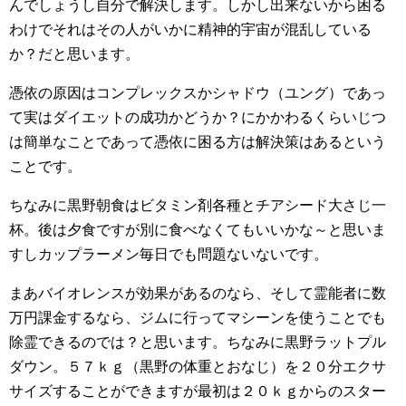
んでしょうし自分で解決します。しかし出来ないから困る
わけでそれはその人がいかに精神的宇宙が混乱している
か？だと思います。
憑依の原因はコンプレックスかシャドウ（ユング）であっ
て実はダイエットの成功かどうか？にかかわるくらいじつ
は簡単なことであって憑依に困る方は解決策はあるという
ことです。
ちなみに黒野朝食はビタミン剤各種とチアシード大さじ一
杯。後は夕食ですが別に食べなくてもいいかな～と思いま
すしカップラーメン毎日でも問題ないないです。
まあバイオレンスが効果があるのなら、そして霊能者に数
万円課金するなら、ジムに行ってマシーンを使うことでも
除霊できるのでは？と思います。ちなみに黒野ラットプル
ダウン。５７ｋｇ（黒野の体重とおなじ）を２０分エクサ
サイズすることができますが最初は２０ｋｇからのスター