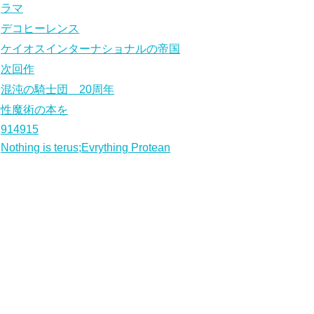
ラマ
デコヒーレンス
ケイオスインターナショナルの帝国
次回作
混沌の騎士団 20周年
性魔術の本を
914915
Nothing is terus;Evrything Protean