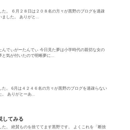
した。 ６月２８日は２０８名の方々が黒野のブログを過疎
した。 ありがと...
たんでぃがーたんでぃ 今日見た夢は小学時代の親切な女の
と気が付いたので明晰夢に...
した。 6月は４２４６名の方々が黒野のブログを過疎らない
 ありがとーあ...
説してみる
した。 絶賛ものを捨ててます黒野です。 よくこれを「断捨