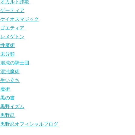
オカルト詐欺
ゲーティア
ケイオスマジック
ゴエティア
レメゲトン
性魔術
未分類
混沌の騎士団
混沌魔術
生い立ち
魔術
黒の書
黒野イズム
黒野忍
黒野忍オフィシャルブログ