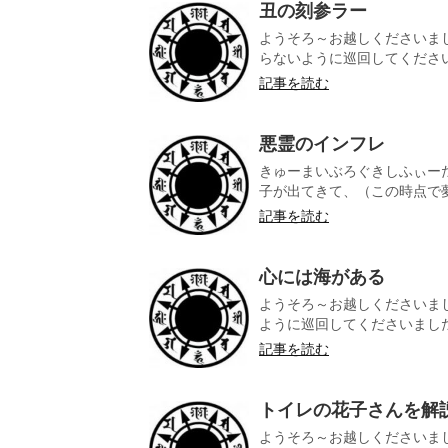
丑の刻参ラー
ようそろ～お越しくださいま
らないように巡回してくださいま
記事を読む
悪霊のインフレ
きゅーまいぶろぐきしふぃー
子が出てきて、（この時点で夢
記事を読む
心には海がある
ようそろ～お越しくださいま
ように巡回してくださいました。
記事を読む
トイレの花子さんを解
ようそろ～お越しくださいま