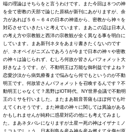
端の理論はそちらをと言うわけです。また今回は８つの神
を全て密教の天部で論じた原稿が新刊にあがりますが、余
力があれば５６～６４の日本の神道から、密教から神々を
対応させていきたいと考えています。まあこの辺は日本人
の考え方や宗教観と西洋の宗教観が全く異なる事を明白に
しています。まあ新刊ネタをあまり書きたくないのです
が、ネオペイがニズムであろうが今まで日本の神々や密教
の神々は論じられず、むしろ何故か皆さんバフォメット大
好きなようです。が、不動明王は万能な御利益ですよね？
恋愛沙汰から病気療養まで悩みなら何でもというのが不動
明王です。何故皆さんバフォメットを召喚するんです？不
動明王じゃなくて？黒野はIOT時代、NY世界会議で不動明
王のミサを行いました。またまあ観音菩薩もほぼ何でも叶
えてくれそうです。また神道の神々に関しては異論がある
かもしれませんが純粋に惑星対応の他にも考えてみまし
た。まあネタバレになりますが土星ー死の神はイザナミノ
ミコトでしょう。日本列島を産み神を産み燃えて火傷が原