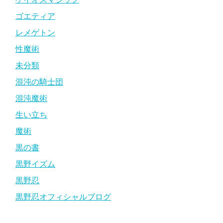
ゴエティア
レメゲトン
性魔術
未分類
混沌の騎士団
混沌魔術
生い立ち
魔術
黒の書
黒野イズム
黒野忍
黒野忍オフィシャルブログ