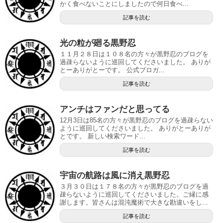
かく食べないことにしましたので何日食べ...
記事を読む
光の粒が廻る黒野忍
１１月２８日は１０８名の方々が黒野忍のブログを
過疎らないように巡回してくださいました。 ありが
とーありがとーです。 公式ブロガ...
記事を読む
アンチはファンだと思ってる
12月3日は85名の方々が黒野忍のブログを過疎らない
ように巡回してくださいました。 ありがとーありが
とです。 新しい検索ワード...
記事を読む
宇宙の航路は風に消え黒野忍
３月３０日は１７８名の方々が黒野忍のブログを過
疎らないように巡回してくださいました。ご縁に感
謝します。皆さんは混沌魔術で大きな勘違いをし...
記事を読む