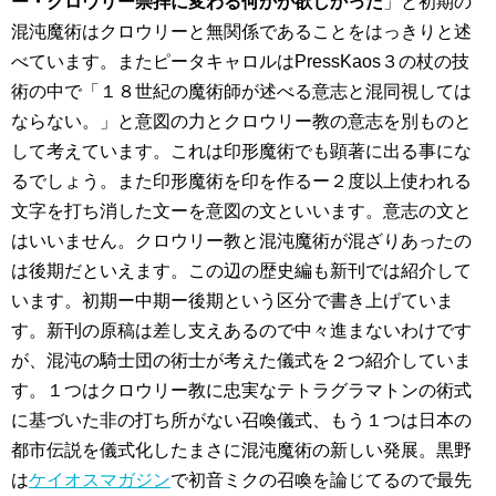
ー・クロウリー崇拝に変わる何かが欲しかった
」と初期の
混沌魔術はクロウリーと無関係であることをはっきりと述
べています。またピータキャロルはPressKaos３の杖の技
術の中で「１８世紀の魔術師が述べる意志と混同視しては
ならない。」と意図の力とクロウリー教の意志を別ものと
して考えています。これは印形魔術でも顕著に出る事にな
るでしょう。また印形魔術を印を作るー２度以上使われる
文字を打ち消した文ーを意図の文といいます。意志の文と
はいいません。クロウリー教と混沌魔術が混ざりあったの
は後期だといえます。この辺の歴史編も新刊では紹介して
います。初期ー中期ー後期という区分で書き上げていま
す。新刊の原稿は差し支えあるので中々進まないわけです
が、混沌の騎士団の術士が考えた儀式を２つ紹介していま
す。１つはクロウリー教に忠実なテトラグラマトンの術式
に基づいた非の打ち所がない召喚儀式、もう１つは日本の
都市伝説を儀式化したまさに混沌魔術の新しい発展。黒野
は
ケイオスマガジン
で初音ミクの召喚を論じてるので最先