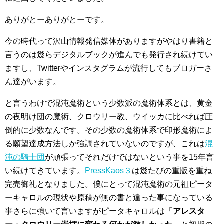
ありがとーありがとーです。
今の時代って沢山情報発信媒体がありますがやはり書籍と
言うのは幾らデジタルブックが進んでも発行され続けてい
ますし、Twitterやインスタグラムが流行してもブロガーさ
ん達がいます。
と言うわけで混沌魔術という少数派の魔術体系とは、黄金
の夜明け団の魔術、クロウリー教、ウイッカに比べれば圧
倒的に少数なんです。その少数の魔術体系で印形魔術によ
る願望達成方法しか強調されていないのですが、これは
混
沌の騎士団
が頑張ってそれだけではないという事を15年言
い続けてきています。
PressKaos３
は幾たびの重版を重ね
完売御礼となりました。僕にとって混沌魔術の元祖ピータ
ーキャロルの現状や原稿が無の書と違った事になっている
事さらに強いて言いますがピータキャロルは「
アレスタ