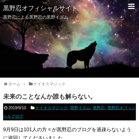
黒野忍オフィシャルサイト
黒野忍による黒野忍の黒野イズム
ホーム
ケイオスマジック
未来のことなんか誰も解らない。
2019/9/10
ケイオスマジック
,
黒野イズム
,
黒野忍
,
黒野忍オフィシ
ャルブログ
9月9日は101人の方々が黒野忍のブログを過疎らないよう
に巡回してくださいました。