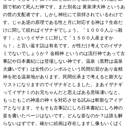
因で初めて死んだ神です。また別名は 黄泉津大神 というあ
の世の支配者です。しかし神社にて崇拝されているわけで
す。じゃあ逆の原理である性と月に対応する神は？生命だ
けに関して絞ればイザナギでしょう。「１０００人ぶっ殺
す！」というイザナミに対して「１５００人産ますか
ら！」と言い返す話は有名です。が性だけ考えてのイザナ
ミでないでしょうか？ 金精神 というのは流行神であって古
事記や日本書紀には登場しない神です。温泉（黒野は温泉
大嫌いです）は女性のシンボルという民間伝習があり金精
神を祀る温泉地があります。民間伝承まで考えると膨大な
リストになりますのでイザナギとしました。まあイザナギ
ってイザナミのお兄ちゃんだと思えばある意味凄いなと。
もっともこの神道の神々を対応させる試みは斬新なアイデ
アとなります。そもそも古事記にしろ日本書紀にしろ神の
姿を書いたページはないです。どんな姿なのか？は誰も解
らないはずです。確かに絵画は存在しますし像もいくばく