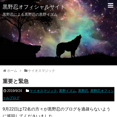
黒野忍オフィシャルサイト
黒野忍による黒野忍の黒野イズム
ホーム
ケイオスマジック
重要と緊急
2019/9/24
ケイオスマジック
,
黒野イズム
,
黒野忍
,
黒野忍オフィシ
ャルブログ
9月22日は72名の方々が黒野忍のブログを過疎らないよう
に巡回してくださいました。