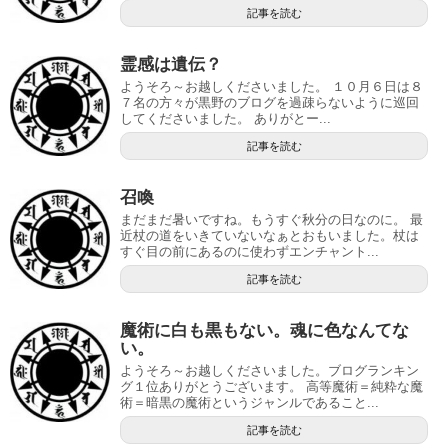
記事を読む
霊感は遺伝？
ようそろ～お越しくださいました。 １０月６日は８
７名の方々が黒野のブログを過疎らないように巡回
してくださいました。 ありがとー...
記事を読む
召喚
まだまだ暑いですね。もうすぐ秋分の日なのに。 最
近杖の道をいきていないなぁとおもいました。杖は
すぐ目の前にあるのに使わずエンチャント...
記事を読む
魔術に白も黒もない。魂に色なんてな
い。
ようそろ～お越しくださいました。ブログランキン
グ１位ありがとうございます。 高等魔術＝純粋な魔
術＝暗黒の魔術というジャンルであること...
記事を読む