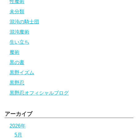
性魔術
未分類
混沌の騎士団
混沌魔術
生い立ち
魔術
黒の書
黒野イズム
黒野忍
黒野忍オフィシャルブログ
アーカイブ
2026年
5月