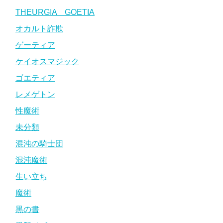
THEURGIA GOETIA
オカルト詐欺
ゲーティア
ケイオスマジック
ゴエティア
レメゲトン
性魔術
未分類
混沌の騎士団
混沌魔術
生い立ち
魔術
黒の書