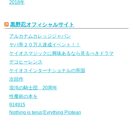
2018年
黒野忍オフィシャルサイト
アルカナムカレッジジャパン
ヤバ帝２０万人達成イベント！！
ケイオスマジックに興味あるなら見るべきドラマ
デコヒーレンス
ケイオスインターナショナルの帝国
次回作
混沌の騎士団 20周年
性魔術の本を
914915
Nothing is terus;Evrything Protean