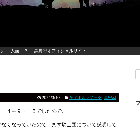
ク
人面 ３
黒野忍オフィシャルサイト
2024/9/10
ケイオスマジック
,
黒野忍
・１４～９・１５でしたので。
書かなくなっていたので。まず騎士団について説明して