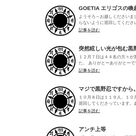
GOETIA エリゴスの喚
ようそろ～お越しくださいま
らないように巡回してくださいま
記事を読む
突然眩しい光が包む黒
１２月７日は４４名の方々が
た。 ありがとーありがとーです
記事を読む
マジで黒野忍ですから
１０月８日は１１９人、１０
巡回してくださっています。あ
記事を読む
アンチ上等