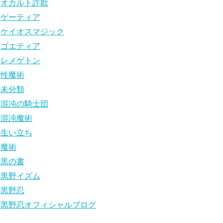
オカルト詐欺
ゲーティア
ケイオスマジック
ゴエティア
レメゲトン
性魔術
未分類
混沌の騎士団
混沌魔術
生い立ち
魔術
黒の書
黒野イズム
黒野忍
黒野忍オフィシャルブログ