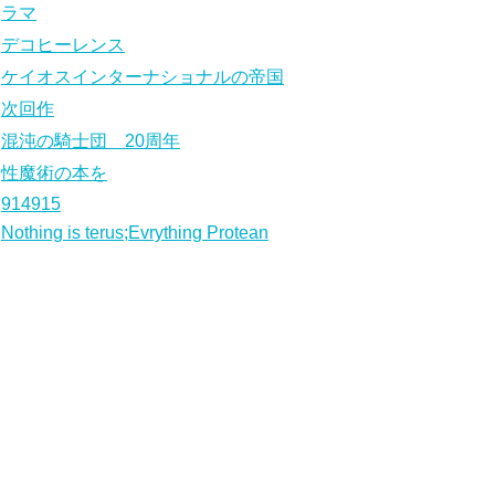
ラマ
デコヒーレンス
ケイオスインターナショナルの帝国
次回作
混沌の騎士団 20周年
性魔術の本を
914915
Nothing is terus;Evrything Protean